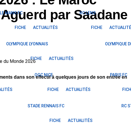
 Aguerd par Saadane
LE MANS FC
RC LENS
FICHE
ACTUALITÉS
FICHE
ACTUALIT
OLYMPIQUE LYONNAIS
OLYMPIQUE D
FICHE
ACTUALITÉS
OGC NICE
PARIS FC
ments dans son effectif à quelques jours de son entrée en
LITÉS
FICHE
ACTUALITÉS
FIC
STADE RENNAIS FC
RC 
FICHE
ACTUALITÉS