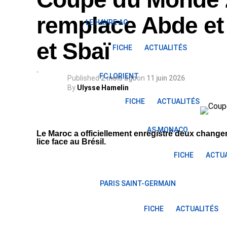
remplace Abde et
LE HAVRE AC
et Sbaï
FICHE
ACTUALITÉS
FC LORIENT
Published
2 mois ago
on
11 juin 2026
By
Ulysse Hamelin
FICHE
ACTUALITÉS
AS MONACO
Le Maroc a officiellement enregistré deux change
lice face au Brésil.
FICHE
ACTUA
PARIS SAINT-GERMAIN
FICHE
ACTUALITÉS