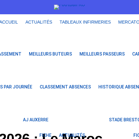
ACCUEIL
ACTUALITÉS
TABLEAUX INFIRMERIES
MERCAT
ASSEMENT
MEILLEURS BUTEURS
MEILLEURS PASSEURS
CA
S PAR JOURNÉE
CLASSEMENT ABSENCES
HISTORIQUE ABSE
AJ AUXERRE
STADE BRESTO
2026 : Le Maroc
FICHE
ACTUALITÉS
FI