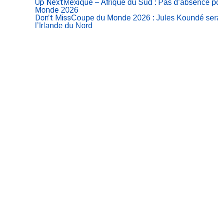
Up Next
Mexique – Afrique du Sud : Pas d’absence p
Monde 2026
Don't Miss
Coupe du Monde 2026 : Jules Koundé sera
l’Irlande du Nord