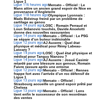
Ligue 1
Ligue 1
16 heures ago
Mercato – Officiel : Le
Mans attire un ancien grand espoir de Nice en
provenance d’Angleterre
Ligue 1
18 heures ago
Olympique Lyonnais :
Mads Bidstrup freiné par un problème de
cartilage au genou
Ligue 1
4 jours ago
LOSC : Romain Perraud et
Loun Srdanovic touchés, Davide Ancelotti
donne des nouvelles rassurantes
Ligue 1
4 jours ago
Mercato – Officiel : Le PSG
se sépare d’un buteur indésirable
Ligue 1
2 jours ago
AJ Auxerre : Quel état
physique et médical pour Rémy Labeau-
Lascary ?
Ligue 1
4 jours ago
LOSC : Quel état physique et
médical pour Tanguy Nianzou ?
Ligue 1
4 jours ago
AJ Auxerre : Josué Casimir
retardé par une blessure aux genoux, Romain
Faivre rassure après une entorse
Ligue 1
2 jours ago
Mercato – Officiel : Rennes
frappe fort avec l’arrivée d’un roc défensif de
Ligue 1
Ligue 1
3 jours ago
Mercato – Officiel :
Strasbourg accueille un grand espoir prêté par
Chelsea
Ligue 1
3 jours ago
Mercato – Officiel : Lens
tient enfin le successeur de son recordman
des ventes