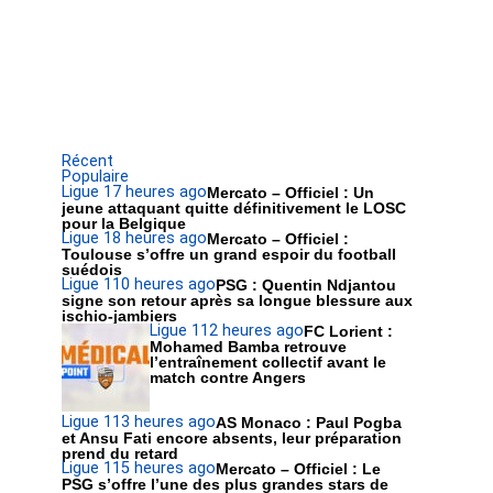
Récent
Populaire
Ligue 1
7 heures ago
Mercato – Officiel : Un
jeune attaquant quitte définitivement le LOSC
pour la Belgique
Ligue 1
8 heures ago
Mercato – Officiel :
Toulouse s’offre un grand espoir du football
suédois
Ligue 1
10 heures ago
PSG : Quentin Ndjantou
signe son retour après sa longue blessure aux
ischio-jambiers
Ligue 1
12 heures ago
FC Lorient :
Mohamed Bamba retrouve
l’entraînement collectif avant le
match contre Angers
Ligue 1
13 heures ago
AS Monaco : Paul Pogba
et Ansu Fati encore absents, leur préparation
prend du retard
Ligue 1
15 heures ago
Mercato – Officiel : Le
PSG s’offre l’une des plus grandes stars de