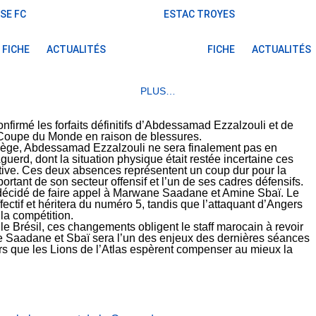
SE FC
ESTAC TROYES
FICHE
ACTUALITÉS
FICHE
ACTUALITÉS
PLUS…
onfirmé les forfaits définitifs d’Abdessamad Ezzalzouli et de
 Coupe du Monde en raison de blessures.
vège, Abdessamad Ezzalzouli ne sera finalement pas en
uerd, dont la situation physique était restée incertaine ces
initive. Ces deux absences représentent un coup dur pour la
ortant de son secteur offensif et l’un de ses cadres défensifs.
 a décidé de faire appel à Marwane Saadane et Amine Sbaï. Le
ectif et héritera du numéro 5, tandis que l’attaquant d’Angers
la compétition.
e Brésil, ces changements obligent le staff marocain à revoir
 de Saadane et Sbaï sera l’un des enjeux des dernières séances
rs que les Lions de l’Atlas espèrent compenser au mieux la