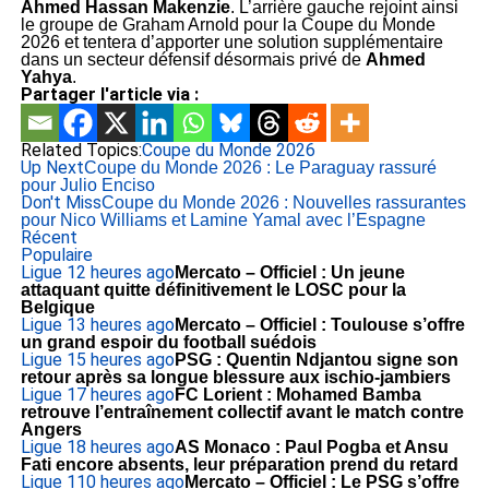
Ahmed Hassan Makenzie
. L’arrière gauche rejoint ainsi
le groupe de Graham Arnold pour la Coupe du Monde
2026 et tentera d’apporter une solution supplémentaire
dans un secteur défensif désormais privé de
Ahmed
Yahya
.
Partager l'article via :
Related Topics:
Coupe du Monde 2026
Up Next
Coupe du Monde 2026 : Le Paraguay rassuré
pour Julio Enciso
Don't Miss
Coupe du Monde 2026 : Nouvelles rassurantes
pour Nico Williams et Lamine Yamal avec l’Espagne
Récent
Populaire
Ligue 1
2 heures ago
Mercato – Officiel : Un jeune
attaquant quitte définitivement le LOSC pour la
Belgique
Ligue 1
3 heures ago
Mercato – Officiel : Toulouse s’offre
un grand espoir du football suédois
Ligue 1
5 heures ago
PSG : Quentin Ndjantou signe son
retour après sa longue blessure aux ischio-jambiers
Ligue 1
7 heures ago
FC Lorient : Mohamed Bamba
retrouve l’entraînement collectif avant le match contre
Angers
Ligue 1
8 heures ago
AS Monaco : Paul Pogba et Ansu
Fati encore absents, leur préparation prend du retard
Ligue 1
10 heures ago
Mercato – Officiel : Le PSG s’offre