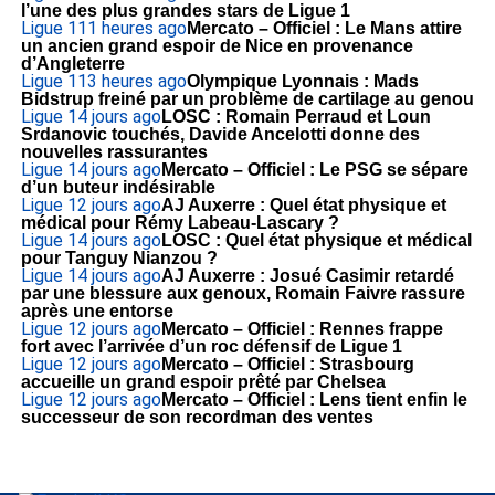
l’une des plus grandes stars de Ligue 1
Ligue 1
11 heures ago
Mercato – Officiel : Le Mans attire
un ancien grand espoir de Nice en provenance
d’Angleterre
Ligue 1
13 heures ago
Olympique Lyonnais : Mads
Bidstrup freiné par un problème de cartilage au genou
Ligue 1
4 jours ago
LOSC : Romain Perraud et Loun
Srdanovic touchés, Davide Ancelotti donne des
nouvelles rassurantes
Ligue 1
4 jours ago
Mercato – Officiel : Le PSG se sépare
d’un buteur indésirable
Ligue 1
2 jours ago
AJ Auxerre : Quel état physique et
médical pour Rémy Labeau-Lascary ?
Ligue 1
4 jours ago
LOSC : Quel état physique et médical
pour Tanguy Nianzou ?
Ligue 1
4 jours ago
AJ Auxerre : Josué Casimir retardé
par une blessure aux genoux, Romain Faivre rassure
après une entorse
Ligue 1
2 jours ago
Mercato – Officiel : Rennes frappe
fort avec l’arrivée d’un roc défensif de Ligue 1
Ligue 1
2 jours ago
Mercato – Officiel : Strasbourg
accueille un grand espoir prêté par Chelsea
Ligue 1
2 jours ago
Mercato – Officiel : Lens tient enfin le
successeur de son recordman des ventes