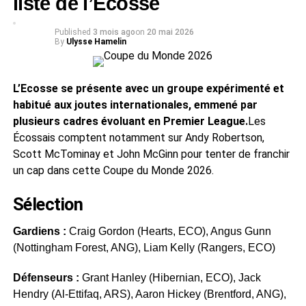
liste de l’Écosse
Published
3 mois ago
on
20 mai 2026
By
Ulysse Hamelin
L’Ecosse se présente avec un groupe expérimenté et
habitué aux joutes internationales, emmené par
plusieurs cadres évoluant en Premier League.
Les
Écossais comptent notamment sur Andy Robertson,
Scott McTominay et John McGinn pour tenter de franchir
un cap dans cette Coupe du Monde 2026.
Sélection
Gardiens :
Craig Gordon (Hearts, ECO), Angus Gunn
(Nottingham Forest, ANG), Liam Kelly (Rangers, ECO)
Défenseurs :
Grant Hanley (Hibernian, ECO), Jack
Hendry (Al-Ettifaq, ARS), Aaron Hickey (Brentford, ANG),