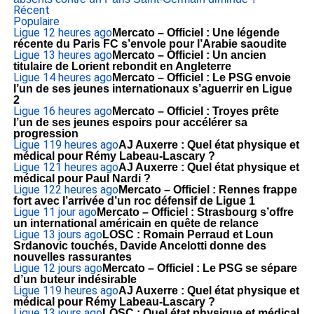
Récent
Populaire
Ligue 1
2 heures ago
Mercato – Officiel : Une légende
récente du Paris FC s’envole pour l’Arabie saoudite
Ligue 1
3 heures ago
Mercato – Officiel : Un ancien
titulaire de Lorient rebondit en Angleterre
Ligue 1
4 heures ago
Mercato – Officiel : Le PSG envoie
l’un de ses jeunes internationaux s’aguerrir en Ligue
2
Ligue 1
6 heures ago
Mercato – Officiel : Troyes prête
l’un de ses jeunes espoirs pour accélérer sa
progression
Ligue 1
19 heures ago
AJ Auxerre : Quel état physique et
médical pour Rémy Labeau-Lascary ?
Ligue 1
21 heures ago
AJ Auxerre : Quel état physique et
médical pour Paul Nardi ?
Ligue 1
22 heures ago
Mercato – Officiel : Rennes frappe
fort avec l’arrivée d’un roc défensif de Ligue 1
Ligue 1
1 jour ago
Mercato – Officiel : Strasbourg s’offre
un international américain en quête de relance
Ligue 1
3 jours ago
LOSC : Romain Perraud et Loun
Srdanovic touchés, Davide Ancelotti donne des
nouvelles rassurantes
Ligue 1
2 jours ago
Mercato – Officiel : Le PSG se sépare
d’un buteur indésirable
Ligue 1
19 heures ago
AJ Auxerre : Quel état physique et
médical pour Rémy Labeau-Lascary ?
Ligue 1
3 jours ago
LOSC : Quel état physique et médical