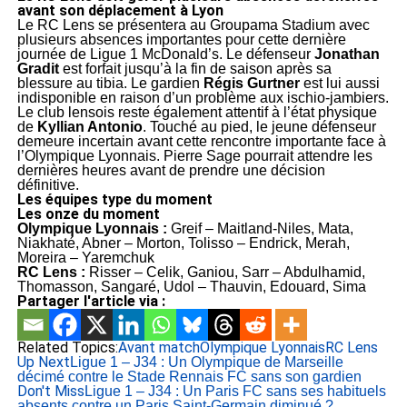
avant son déplacement à Lyon
Le RC Lens se présentera au Groupama Stadium avec
plusieurs absences importantes pour cette dernière
journée de Ligue 1 McDonald’s. Le défenseur
Jonathan
Gradit
est forfait jusqu’à la fin de saison après sa
blessure au tibia. Le gardien
Régis Gurtner
est lui aussi
indisponible en raison d’un problème aux ischio-jambiers.
Le club lensois reste également attentif à l’état physique
de
Kyllian Antonio
. Touché au pied, le jeune défenseur
demeure incertain avant cette rencontre importante face à
l’Olympique Lyonnais. Pierre Sage pourrait attendre les
dernières heures avant de prendre une décision
définitive.
Les équipes type du moment
Les onze du moment
Olympique Lyonnais :
Greif – Maitland-Niles, Mata,
Niakhaté, Abner – Morton, Tolisso – Endrick, Merah,
Moreira – Yaremchuk
RC Lens :
Risser – Celik, Ganiou, Sarr – Abdulhamid,
Thomasson, Sangaré, Udol – Thauvin, Edouard, Sima
Partager l'article via :
Related Topics:
Avant match
Olympique Lyonnais
RC Lens
Up Next
Ligue 1 – J34 : Un Olympique de Marseille
décimé contre le Stade Rennais FC sans son gardien
Don't Miss
Ligue 1 – J34 : Un Paris FC sans ses habituels
absents contre un Paris Saint-Germain diminué ?