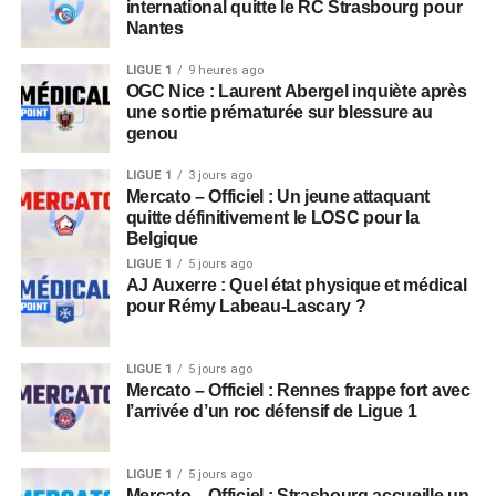
international quitte le RC Strasbourg pour
Nantes
LIGUE 1
9 heures ago
OGC Nice : Laurent Abergel inquiète après
une sortie prématurée sur blessure au
genou
LIGUE 1
3 jours ago
Mercato – Officiel : Un jeune attaquant
quitte définitivement le LOSC pour la
Belgique
LIGUE 1
5 jours ago
AJ Auxerre : Quel état physique et médical
pour Rémy Labeau-Lascary ?
LIGUE 1
5 jours ago
Mercato – Officiel : Rennes frappe fort avec
l’arrivée d’un roc défensif de Ligue 1
LIGUE 1
5 jours ago
Mercato – Officiel : Strasbourg accueille un