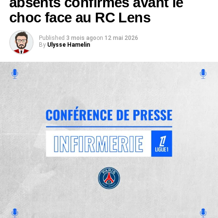
absents confirmés avant le
choc face au RC Lens
Published
3 mois ago
on
12 mai 2026
By
Ulysse Hamelin