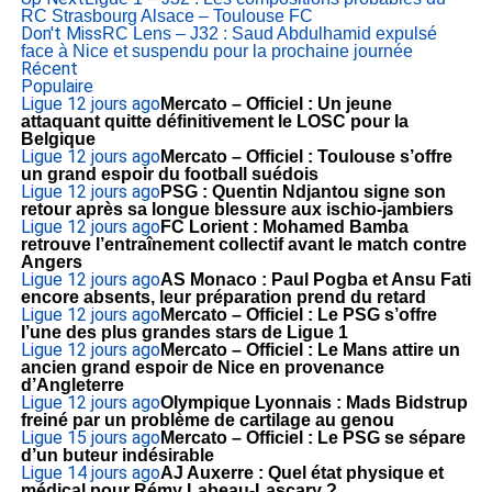
RC Strasbourg Alsace – Toulouse FC
Don't Miss
RC Lens – J32 : Saud Abdulhamid expulsé
face à Nice et suspendu pour la prochaine journée
Récent
Populaire
Ligue 1
2 jours ago
Mercato – Officiel : Un jeune
attaquant quitte définitivement le LOSC pour la
Belgique
Ligue 1
2 jours ago
Mercato – Officiel : Toulouse s’offre
un grand espoir du football suédois
Ligue 1
2 jours ago
PSG : Quentin Ndjantou signe son
retour après sa longue blessure aux ischio-jambiers
Ligue 1
2 jours ago
FC Lorient : Mohamed Bamba
retrouve l’entraînement collectif avant le match contre
Angers
Ligue 1
2 jours ago
AS Monaco : Paul Pogba et Ansu Fati
encore absents, leur préparation prend du retard
Ligue 1
2 jours ago
Mercato – Officiel : Le PSG s’offre
l’une des plus grandes stars de Ligue 1
Ligue 1
2 jours ago
Mercato – Officiel : Le Mans attire un
ancien grand espoir de Nice en provenance
d’Angleterre
Ligue 1
2 jours ago
Olympique Lyonnais : Mads Bidstrup
freiné par un problème de cartilage au genou
Ligue 1
5 jours ago
Mercato – Officiel : Le PSG se sépare
d’un buteur indésirable
Ligue 1
4 jours ago
AJ Auxerre : Quel état physique et
médical pour Rémy Labeau-Lascary ?