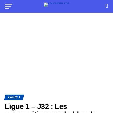
LIGUE 1
Ligue 1 – J32 : Les