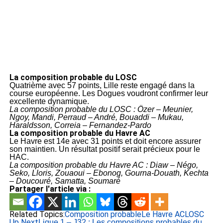
La composition probable du LOSC
Quatrième avec 57 points, Lille reste engagé dans la
course européenne. Les Dogues voudront confirmer leur
excellente dynamique.
La composition probable du LOSC : Özer – Meunier,
Ngoy, Mandi, Perraud – André, Bouaddi – Mukau,
Haraldsson, Correia – Fernandez-Pardo
La composition probable du Havre AC
Le Havre est 14e avec 31 points et doit encore assurer
son maintien. Un résultat positif serait précieux pour le
HAC.
La composition probable du Havre AC : Diaw – Négo,
Seko, Lloris, Zouaoui – Ebonog, Gourna-Douath, Kechta
– Doucouré, Samatta, Soumaré
Partager l'article via :
Related Topics:
Composition probable
Le Havre AC
LOSC
Up Next
Ligue 1 – J32 : Les compositions probables du