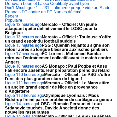
Donovan Léon et Lasso Coulibaly avant Lyon
Don't Miss
Ligue 1 – J31 : Infirmerie preque vide au Stade
Rennais FC contre un FC Nantes décimé
Récent
Populaire
Ligue 1
2 heures ago
Mercato – Officiel : Un jeune
attaquant quitte définitivement le LOSC pour la
Belgique
Ligue 1
3 heures ago
Mercato – Officiel : Toulouse s’offre
un grand espoir du football suédois
Ligue 1
5 heures ago
PSG : Quentin Ndjantou signe son
retour après sa longue blessure aux ischio-jambiers
Ligue 1
7 heures ago
FC Lorient : Mohamed Bamba
retrouve l’entraînement collectif avant le match contre
Angers
Ligue 1
8 heures ago
AS Monaco : Paul Pogba et Ansu
Fati encore absents, leur préparation prend du retard
Ligue 1
10 heures ago
Mercato – Officiel : Le PSG s’offre
l’une des plus grandes stars de Ligue 1
Ligue 1
11 heures ago
Mercato – Officiel : Le Mans attire
un ancien grand espoir de Nice en provenance
d’Angleterre
Ligue 1
13 heures ago
Olympique Lyonnais : Mads
Bidstrup freiné par un problème de cartilage au genou
Ligue 1
4 jours ago
LOSC : Romain Perraud et Loun
Srdanovic touchés, Davide Ancelotti donne des
nouvelles rassurantes
Ligue 1
4 jours ago
Mercato – Officiel : Le PSG se sépare