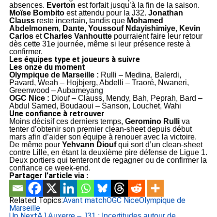
absences.
Everton
est forfait jusqu’à la fin de la saison.
Moïse Bombito
est attendu pour la J32.
Jonathan
Clauss
reste incertain, tandis que
Mohamed
Abdelmonem
,
Dante
,
Youssouf Ndayishimiye
,
Kevin
Carlos
et
Charles Vanhoutte
pourraient faire leur retour
dès cette 31e journée, même si leur présence reste à
confirmer.
Les équipes type et joueurs à suivre
Les onze du moment
Olympique de Marseille :
Rulli – Medina, Balerdi,
Pavard, Weah – Hojbjerg, Abdelli – Traoré, Nwaneri,
Greenwood – Aubameyang
OGC Nice :
Diouf – Clauss, Mendy, Bah, Peprah, Bard –
Abdul Samed, Boudaoui – Sanson, Louchet, Wahi
Une confiance à retrouver
Moins décisif ces derniers temps,
Geromino Rulli
va
tenter d’obtenir son premier clean-sheet depuis début
mars afin d’aider son équipe à renouer avec la victoire.
De même pour
Yehvann Diouf
qui sort d’un clean-sheet
contre Lille, en étant la deuxième pire défense de Ligue 1.
Deux portiers qui tenteront de regagner ou de confirmer la
confiance ce week-end.
Partager l'article via :
Related Topics:
Avant match
OGC Nice
Olympique de
Marseille
Up Next
AJ Auxerre – J31 : Incertitudes autour de