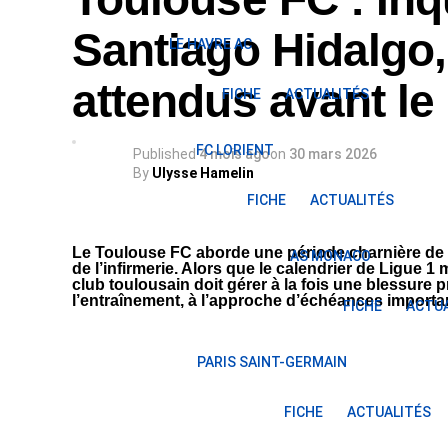
Santiago Hidalgo,
LE HAVRE AC
attendus avant l
FICHE
ACTUALITÉS
FC LORIENT
Published
4 mois ago
on
30 mars 2026
By
Ulysse Hamelin
FICHE
ACTUALITÉS
Le Toulouse FC aborde une période charnière de
AS MONACO
de l’infirmerie. Alors que le calendrier de Ligue 1
club toulousain doit gérer à la fois une blessure
l’entraînement, à l’approche d’échéances importa
FICHE
ACTUA
PARIS SAINT-GERMAIN
FICHE
ACTUALITÉS