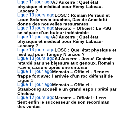
Ligue 1
1 jour ago
AJ Auxerre : Quel état
physique et médical pour Rémy Labeau-
Lascary ?
Ligue 1
3 jours ago
LOSC : Romain Perraud et
Loun Srdanovic touchés, Davide Ancelotti
donne des nouvelles rassurantes
Ligue 1
3 jours ago
Mercato – Officiel : Le PSG
se sépare d’un buteur indésirable
Ligue 1
1 jour ago
AJ Auxerre : Quel état
physique et médical pour Rémy Labeau-
Lascary ?
Ligue 1
3 jours ago
LOSC : Quel état physique et
médical pour Tanguy Nianzou ?
Ligue 1
3 jours ago
AJ Auxerre : Josué Casimir
retardé par une blessure aux genoux, Romain
Faivre rassure après une entorse
Ligue 1
1 jour ago
Mercato – Officiel : Rennes
frappe fort avec l’arrivée d’un roc défensif de
Ligue 1
Ligue 1
1 jour ago
Mercato – Officiel :
Strasbourg accueille un grand espoir prêté par
Chelsea
Ligue 1
2 jours ago
Mercato – Officiel : Lens
tient enfin le successeur de son recordman
des ventes