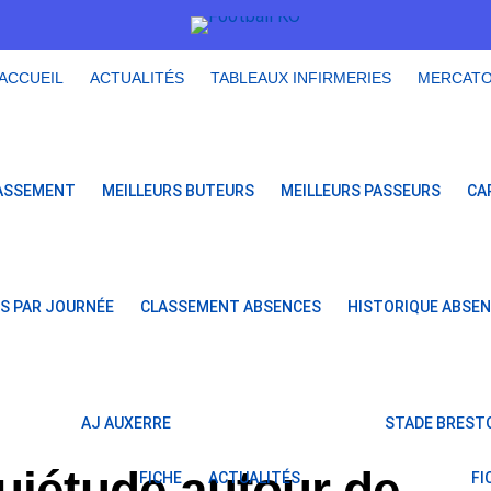
ACCUEIL
ACTUALITÉS
TABLEAUX INFIRMERIES
MERCAT
ASSEMENT
MEILLEURS BUTEURS
MEILLEURS PASSEURS
CA
S PAR JOURNÉE
CLASSEMENT ABSENCES
HISTORIQUE ABSE
AJ AUXERRE
STADE BRESTO
uiétude autour de
FICHE
ACTUALITÉS
FI