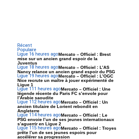
Récent
Populaire
Ligue 1
6 heures ago
Mercato – Officiel : Brest
mise sur un ancien grand espoir de la
Juventus
Ligue 1
8 heures ago
Mercato – Officiel : L’AS
Nancy relance un ancien grand espoir du PSG
Ligue 1
9 heures ago
Mercato – Officiel : L’OGC
Nice recrute un maître à jouer expérimenté de
Ligue 1
Ligue 1
11 heures ago
Mercato – Officiel : Une
légende récente du Paris FC s’envole pour
l’Arabie saoudite
Ligue 1
12 heures ago
Mercato – Officiel : Un
ancien titulaire de Lorient rebondit en
Angleterre
Ligue 1
14 heures ago
Mercato – Officiel : Le
PSG envoie l’un de ses jeunes internationaux
s’aguerrir en Ligue 2
Ligue 1
15 heures ago
Mercato – Officiel : Troyes
prête l’un de ses jeunes espoirs pour
accélérer sa progression