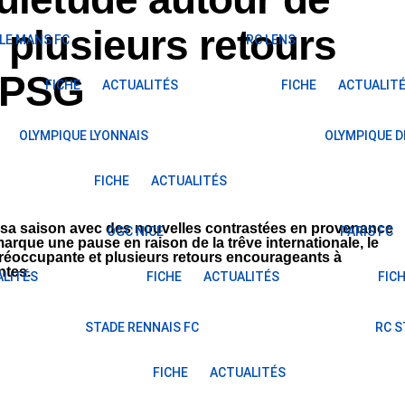
 plusieurs retours
LE MANS FC
RC LENS
e PSG
FICHE
ACTUALITÉS
FICHE
ACTUALIT
OLYMPIQUE LYONNAIS
OLYMPIQUE D
FICHE
ACTUALITÉS
 sa saison avec des nouvelles contrastées en provenance
OGC NICE
PARIS FC
 marque une pause en raison de la trêve internationale, le
 préoccupante et plusieurs retours encourageants à
ntes.
LITÉS
FICHE
ACTUALITÉS
FIC
STADE RENNAIS FC
RC 
FICHE
ACTUALITÉS