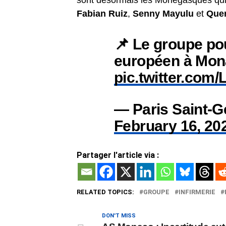
sont désormais les Monégasques qui 
Fabian Ruiz
,
Senny Mayulu
et
Quen
📌 Le groupe po
européen à Mon
pic.twitter.com
— Paris Saint-
February 16, 20
Partager l'article via :
RELATED TOPICS:
GROUPE
INFIRMERIE
DON'T MISS