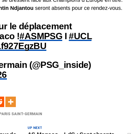
se dressent face aux Champions d’Europe en titre.
tin Ndjantou
seront absents pour ce rendez-vous.
ur le déplacement
aco !
#ASMPSG
I
#UCL
/Lf927EgzBU
Germain (@PSG_inside)
26
PARIS SAINT-GERMAIN
UP NEXT