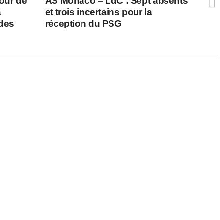
our de
AS Monaco – LdC : Sept absents
a
et trois incertains pour la
 des
réception du PSG