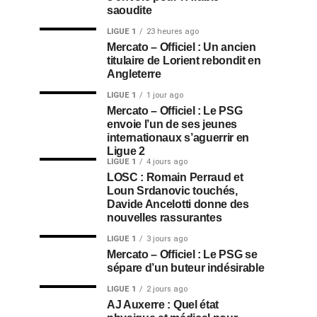
saoudite
LIGUE 1
23 heures ago
Mercato – Officiel : Un ancien
titulaire de Lorient rebondit en
Angleterre
LIGUE 1
1 jour ago
Mercato – Officiel : Le PSG
envoie l’un de ses jeunes
internationaux s’aguerrir en
Ligue 2
LIGUE 1
4 jours ago
LOSC : Romain Perraud et
Loun Srdanovic touchés,
Davide Ancelotti donne des
nouvelles rassurantes
LIGUE 1
3 jours ago
Mercato – Officiel : Le PSG se
sépare d’un buteur indésirable
LIGUE 1
2 jours ago
AJ Auxerre : Quel état