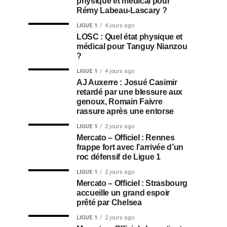
physique et médical pour
Rémy Labeau-Lascary ?
LIGUE 1
4 jours ago
LOSC : Quel état physique et
médical pour Tanguy Nianzou
?
LIGUE 1
4 jours ago
AJ Auxerre : Josué Casimir
retardé par une blessure aux
genoux, Romain Faivre
rassure après une entorse
LIGUE 1
2 jours ago
Mercato – Officiel : Rennes
frappe fort avec l’arrivée d’un
roc défensif de Ligue 1
LIGUE 1
2 jours ago
Mercato – Officiel : Strasbourg
accueille un grand espoir
prêté par Chelsea
LIGUE 1
2 jours ago