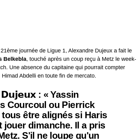
a 21ème journée de Ligue 1, Alexandre Dujeux a fait le
s Belkebla
, touché après un coup reçu à Metz le week-
atch. Une absence du capitaine qui pourrait compter
 Himad Abdelli en toute fin de mercato.
𝗲 𝗗𝘂𝗷𝗲𝘂𝘅 : « Yassin
s Courcoul ou Pierrick
tous être alignés si Haris
 jouer dimanche. Il a pris
etz. S'il ne loupe qu'un