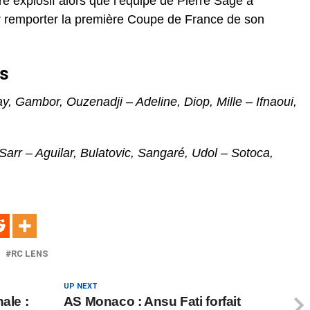
e explosif alors que l’équipe de Pierre Sage a
ur remporter la première Coupe de France de son
es
y, Gambor, Ouzenadji – Adeline, Diop, Mille – Ifnaoui,
Sarr – Aguilar, Bulatovic, Sangaré, Udol – Sotoca,
RC LENS
UP NEXT
ale :
AS Monaco : Ansu Fati forfait