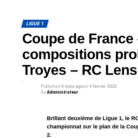
LIGUE 1
Coupe de France –
compositions pr
Troyes – RC Lens
Published
6 mois ago
on
4 février 2026
By
Administrateur
Brillant deuxième de Ligue 1, le 
championnat sur le plan de la Cou
2.