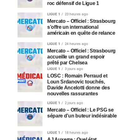
roc défensif de Ligue 1
LIGUE 1
23 heures ago
Mercato – Officiel : Strasbourg
s’offre un international
américain en quête de relance
LIGUE 1
24 heures ago
Mercato – Officiel : Strasbourg
accueille un grand espoir
prêté par Chelsea
LIGUE 1
3 jours ago
LOSC : Romain Perraud et
Loun Srdanovic touchés,
Davide Ancelotti donne des
nouvelles rassurantes
LIGUE 1
2 jours ago
Mercato – Officiel : Le PSG se
sépare d’un buteur indésirable
LIGUE 1
18 heures ago
AJ Auxerre : Quel état