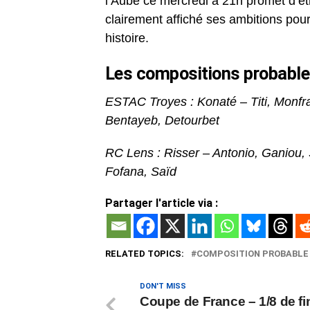
l’Aube ce mercredi à 21h promet d’êtr
clairement affiché ses ambitions po
histoire.
Les compositions probabl
ESTAC Troyes : Konaté – Titi, Monfra
Bentayeb, Detourbet
RC Lens : Risser – Antonio, Ganiou, 
Fofana, Saïd
Partager l'article via :
RELATED TOPICS:
COMPOSITION PROBABLE
DON'T MISS
Coupe de France – 1/8 de fin