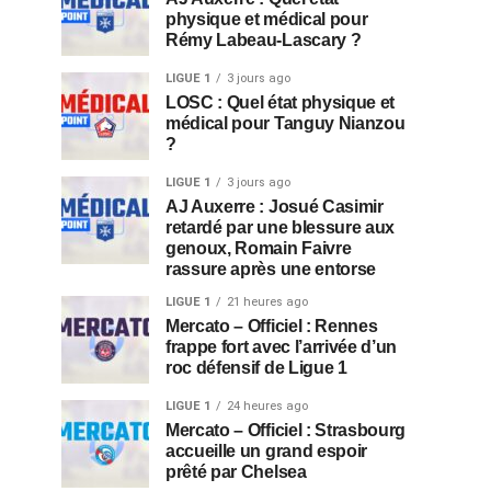
physique et médical pour
Rémy Labeau-Lascary ?
LIGUE 1
3 jours ago
LOSC : Quel état physique et
médical pour Tanguy Nianzou
?
LIGUE 1
3 jours ago
AJ Auxerre : Josué Casimir
retardé par une blessure aux
genoux, Romain Faivre
rassure après une entorse
LIGUE 1
21 heures ago
Mercato – Officiel : Rennes
frappe fort avec l’arrivée d’un
roc défensif de Ligue 1
LIGUE 1
24 heures ago
Mercato – Officiel : Strasbourg
accueille un grand espoir
prêté par Chelsea