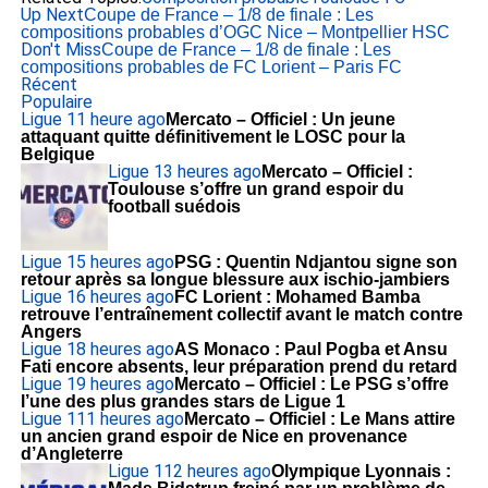
Up Next
Coupe de France – 1/8 de finale : Les
compositions probables d’OGC Nice – Montpellier HSC
Don't Miss
Coupe de France – 1/8 de finale : Les
compositions probables de FC Lorient – Paris FC
Récent
Populaire
Ligue 1
1 heure ago
Mercato – Officiel : Un jeune
attaquant quitte définitivement le LOSC pour la
Belgique
Ligue 1
3 heures ago
Mercato – Officiel :
Toulouse s’offre un grand espoir du
football suédois
Ligue 1
5 heures ago
PSG : Quentin Ndjantou signe son
retour après sa longue blessure aux ischio-jambiers
Ligue 1
6 heures ago
FC Lorient : Mohamed Bamba
retrouve l’entraînement collectif avant le match contre
Angers
Ligue 1
8 heures ago
AS Monaco : Paul Pogba et Ansu
Fati encore absents, leur préparation prend du retard
Ligue 1
9 heures ago
Mercato – Officiel : Le PSG s’offre
l’une des plus grandes stars de Ligue 1
Ligue 1
11 heures ago
Mercato – Officiel : Le Mans attire
un ancien grand espoir de Nice en provenance
d’Angleterre
Ligue 1
12 heures ago
Olympique Lyonnais :