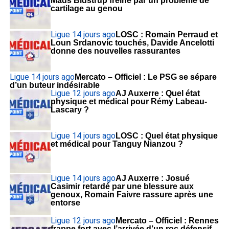
Mads Bidstrup freiné par un problème de
cartilage au genou
Ligue 1
4 jours ago
LOSC : Romain Perraud et
Loun Srdanovic touchés, Davide Ancelotti
donne des nouvelles rassurantes
Ligue 1
4 jours ago
Mercato – Officiel : Le PSG se sépare
d’un buteur indésirable
Ligue 1
2 jours ago
AJ Auxerre : Quel état
physique et médical pour Rémy Labeau-
Lascary ?
Ligue 1
4 jours ago
LOSC : Quel état physique
et médical pour Tanguy Nianzou ?
Ligue 1
4 jours ago
AJ Auxerre : Josué
Casimir retardé par une blessure aux
genoux, Romain Faivre rassure après une
entorse
Ligue 1
2 jours ago
Mercato – Officiel : Rennes
frappe fort avec l’arrivée d’un roc défensif