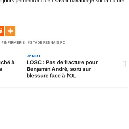
s jours permettront d’en savoir davantage sur la nature
INFIRMERIE
STADE RENNAIS FC
UP NEXT
uché à
LOSC : Pas de fracture pour
s
Benjamin André, sorti sur
blessure face à l’OL