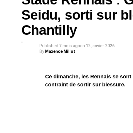
Seidu, sorti sur b
Chantilly
Published
7 mois ago
on
12 janvier 2026
By
Maxence Millot
Ce dimanche, les Rennais se sont d
contraint de sortir sur blessure.