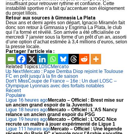
insuffisant pour retrouver rythme et confiance. Cette
instabilité sportive n’a fait qu’accentuer son éloignement
du projet lillois.
Retour aux sources à Gimnasia La Plata
Deux ans et demi après son départ, Ignacio Miramón fait
donc son retour à Gimnasia y Esgrima La Plata, le club
qui l’a formé et révélé. Son arrivée a été officialisée ce
mercredi 7 janvier sous la forme d’un prêt d’un an, assorti
d’une option d’achat estimée à 3,4 millions d’euros, selon
la presse locale.
Partager l'article via :
Related Topics:
LOSC
Mercato
Up Next
Mercato : Pape Demba Diop rejoint le Toulouse
FC en prêt jusqu’à la fin de saison
Don't Miss
Coupe de France – 16e : Un duel LOSC –
Olympique Lyonnais avec des forfaits notables
Récent
Populaire
Ligue 1
6 heures ago
Mercato – Officiel : Brest mise sur
un ancien grand espoir de la Juventus
Ligue 1
8 heures ago
Mercato – Officiel : L’AS Nancy
relance un ancien grand espoir du PSG
Ligue 1
9 heures ago
Mercato – Officiel : L’OGC Nice
recrute un maître à jouer expérimenté de Ligue 1
Ligue 1
11 heures ago
Mercato – Officiel : Une légende
récente du Paris FC s’envole pour l’Arabie saoudite