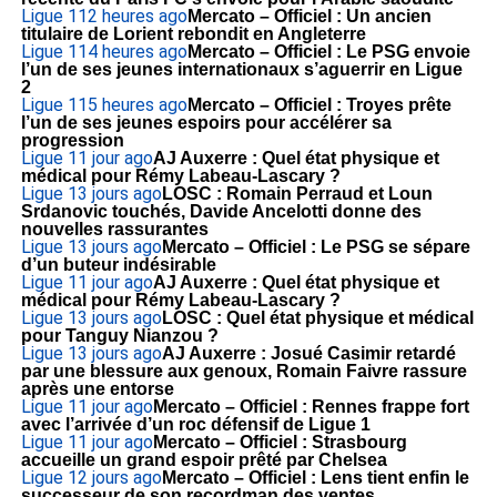
Ligue 1
12 heures ago
Mercato – Officiel : Un ancien
titulaire de Lorient rebondit en Angleterre
Ligue 1
14 heures ago
Mercato – Officiel : Le PSG envoie
l’un de ses jeunes internationaux s’aguerrir en Ligue
2
Ligue 1
15 heures ago
Mercato – Officiel : Troyes prête
l’un de ses jeunes espoirs pour accélérer sa
progression
Ligue 1
1 jour ago
AJ Auxerre : Quel état physique et
médical pour Rémy Labeau-Lascary ?
Ligue 1
3 jours ago
LOSC : Romain Perraud et Loun
Srdanovic touchés, Davide Ancelotti donne des
nouvelles rassurantes
Ligue 1
3 jours ago
Mercato – Officiel : Le PSG se sépare
d’un buteur indésirable
Ligue 1
1 jour ago
AJ Auxerre : Quel état physique et
médical pour Rémy Labeau-Lascary ?
Ligue 1
3 jours ago
LOSC : Quel état physique et médical
pour Tanguy Nianzou ?
Ligue 1
3 jours ago
AJ Auxerre : Josué Casimir retardé
par une blessure aux genoux, Romain Faivre rassure
après une entorse
Ligue 1
1 jour ago
Mercato – Officiel : Rennes frappe fort
avec l’arrivée d’un roc défensif de Ligue 1
Ligue 1
1 jour ago
Mercato – Officiel : Strasbourg
accueille un grand espoir prêté par Chelsea
Ligue 1
2 jours ago
Mercato – Officiel : Lens tient enfin le
successeur de son recordman des ventes