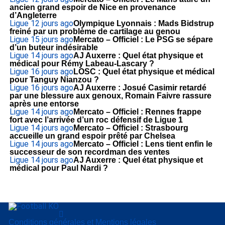
ancien grand espoir de Nice en provenance
d’Angleterre
Ligue 1
2 jours ago
Olympique Lyonnais : Mads Bidstrup
freiné par un problème de cartilage au genou
Ligue 1
5 jours ago
Mercato – Officiel : Le PSG se sépare
d’un buteur indésirable
Ligue 1
4 jours ago
AJ Auxerre : Quel état physique et
médical pour Rémy Labeau-Lascary ?
Ligue 1
6 jours ago
LOSC : Quel état physique et médical
pour Tanguy Nianzou ?
Ligue 1
6 jours ago
AJ Auxerre : Josué Casimir retardé
par une blessure aux genoux, Romain Faivre rassure
après une entorse
Ligue 1
4 jours ago
Mercato – Officiel : Rennes frappe
fort avec l’arrivée d’un roc défensif de Ligue 1
Ligue 1
4 jours ago
Mercato – Officiel : Strasbourg
accueille un grand espoir prêté par Chelsea
Ligue 1
4 jours ago
Mercato – Officiel : Lens tient enfin le
successeur de son recordman des ventes
Ligue 1
4 jours ago
AJ Auxerre : Quel état physique et
médical pour Paul Nardi ?
Conditions générales et Mentions légales