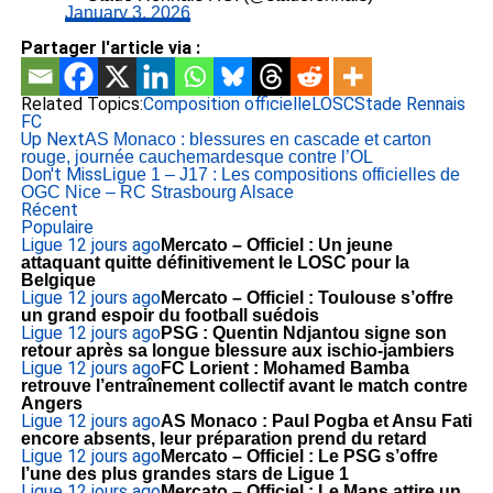
January 3, 2026
Partager l'article via :
Related Topics:
Composition officielle
LOSC
Stade Rennais
FC
Up Next
AS Monaco : blessures en cascade et carton
rouge, journée cauchemardesque contre l’OL
Don't Miss
Ligue 1 – J17 : Les compositions officielles de
OGC Nice – RC Strasbourg Alsace
Récent
Populaire
Ligue 1
2 jours ago
Mercato – Officiel : Un jeune
attaquant quitte définitivement le LOSC pour la
Belgique
Ligue 1
2 jours ago
Mercato – Officiel : Toulouse s’offre
un grand espoir du football suédois
Ligue 1
2 jours ago
PSG : Quentin Ndjantou signe son
retour après sa longue blessure aux ischio-jambiers
Ligue 1
2 jours ago
FC Lorient : Mohamed Bamba
retrouve l’entraînement collectif avant le match contre
Angers
Ligue 1
2 jours ago
AS Monaco : Paul Pogba et Ansu Fati
encore absents, leur préparation prend du retard
Ligue 1
2 jours ago
Mercato – Officiel : Le PSG s’offre
l’une des plus grandes stars de Ligue 1
Ligue 1
2 jours ago
Mercato – Officiel : Le Mans attire un