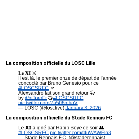
La composition officielle du LOSC Lille
𝐋𝐞 𝐗𝐈 ⚔️
Il est là, le premier onze de départ de l'année
concocté par Bruno Genesio pour ce
#LOSCSRFC
👊
Alexsandro fait son grand retour 🤩
by
@eToroFr
🤝
#LOSCSRFC
pic.twitter.com/7a506gihgV
— LOSC (@losclive)
January 3, 2026
La composition officielle du Stade Rennais FC
Le 𝗫𝗜 aligné par Habib Beye ce soir 👥
#LOSCSRFC
pic.twitter.com/f4uWAWFlg3
— Stade Rennais F.C. (@staderennais)