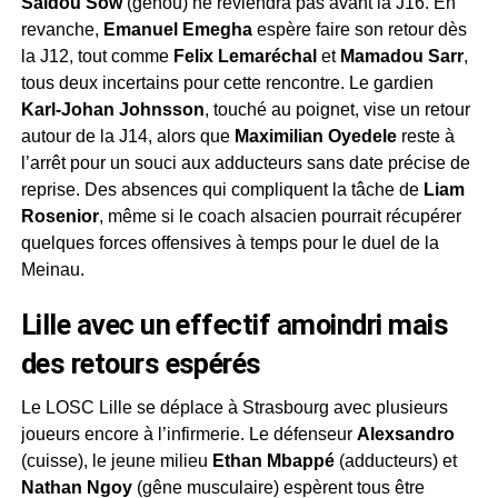
Saidou Sow
(genou) ne reviendra pas avant la J16. En
revanche,
Emanuel Emegha
espère faire son retour dès
la J12, tout comme
Felix Lemaréchal
et
Mamadou Sarr
,
tous deux incertains pour cette rencontre. Le gardien
Karl-Johan Johnsson
, touché au poignet, vise un retour
autour de la J14, alors que
Maximilian Oyedele
reste à
l’arrêt pour un souci aux adducteurs sans date précise de
reprise. Des absences qui compliquent la tâche de
Liam
Rosenior
, même si le coach alsacien pourrait récupérer
quelques forces offensives à temps pour le duel de la
Meinau.
Lille avec un effectif amoindri mais
des retours espérés
Le LOSC Lille se déplace à Strasbourg avec plusieurs
joueurs encore à l’infirmerie. Le défenseur
Alexsandro
(cuisse), le jeune milieu
Ethan Mbappé
(adducteurs) et
Nathan Ngoy
(gêne musculaire) espèrent tous être