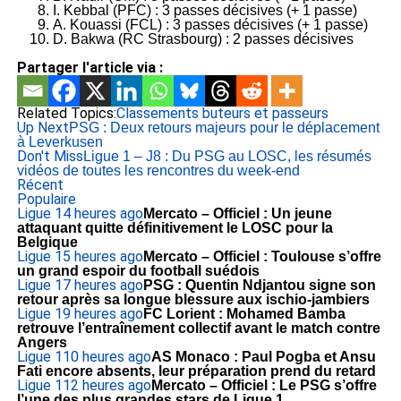
I. Kebbal (PFC) : 3 passes décisives (+ 1 passe)
A. Kouassi (FCL) : 3 passes décisives (+ 1 passe)
D. Bakwa (RC Strasbourg) : 2 passes décisives
Partager l'article via :
Related Topics:
Classements buteurs et passeurs
Up Next
PSG : Deux retours majeurs pour le déplacement
à Leverkusen
Don't Miss
Ligue 1 – J8 : Du PSG au LOSC, les résumés
vidéos de toutes les rencontres du week-end
Récent
Populaire
Ligue 1
4 heures ago
Mercato – Officiel : Un jeune
attaquant quitte définitivement le LOSC pour la
Belgique
Ligue 1
5 heures ago
Mercato – Officiel : Toulouse s’offre
un grand espoir du football suédois
Ligue 1
7 heures ago
PSG : Quentin Ndjantou signe son
retour après sa longue blessure aux ischio-jambiers
Ligue 1
9 heures ago
FC Lorient : Mohamed Bamba
retrouve l’entraînement collectif avant le match contre
Angers
Ligue 1
10 heures ago
AS Monaco : Paul Pogba et Ansu
Fati encore absents, leur préparation prend du retard
Ligue 1
12 heures ago
Mercato – Officiel : Le PSG s’offre
l’une des plus grandes stars de Ligue 1