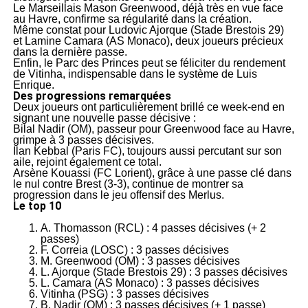
Le Marseillais Mason Greenwood, déjà très en vue face
au Havre, confirme sa régularité dans la création.
Même constat pour Ludovic Ajorque (Stade Brestois 29)
et Lamine Camara (AS Monaco), deux joueurs précieux
dans la dernière passe.
Enfin, le Parc des Princes peut se féliciter du rendement
de Vitinha, indispensable dans le système de Luis
Enrique.
Des progressions remarquées
Deux joueurs ont particulièrement brillé ce week-end en
signant une nouvelle passe décisive :
Bilal Nadir (OM), passeur pour Greenwood face au Havre,
grimpe à 3 passes décisives.
Ilan Kebbal (Paris FC), toujours aussi percutant sur son
aile, rejoint également ce total.
Arsène Kouassi (FC Lorient), grâce à une passe clé dans
le nul contre Brest (3-3), continue de montrer sa
progression dans le jeu offensif des Merlus.
Le top 10
A. Thomasson (RCL) : 4 passes décisives (+ 2
passes)
F. Correia (LOSC) : 3 passes décisives
M. Greenwood (OM) : 3 passes décisives
L. Ajorque (Stade Brestois 29) : 3 passes décisives
L. Camara (AS Monaco) : 3 passes décisives
Vitinha (PSG) : 3 passes décisives
B. Nadir (OM) : 3 passes décisives (+ 1 passe)