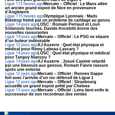
Ligue 1
13 heures ago
Mercato – Officiel : Le Mans attire
un ancien grand espoir de Nice en provenance
d’Angleterre
Ligue 1
15 heures ago
Olympique Lyonnais : Mads
Bidstrup freiné par un problème de cartilage au genou
Ligue 1
4 jours ago
LOSC : Romain Perraud et Loun
Srdanovic touchés, Davide Ancelotti donne des
nouvelles rassurantes
Ligue 1
4 jours ago
Mercato – Officiel : Le PSG se sépare
d’un buteur indésirable
Ligue 1
2 jours ago
AJ Auxerre : Quel état physique et
médical pour Rémy Labeau-Lascary ?
Ligue 1
4 jours ago
LOSC : Quel état physique et médical
pour Tanguy Nianzou ?
Ligue 1
4 jours ago
AJ Auxerre : Josué Casimir retardé
par une blessure aux genoux, Romain Faivre rassure
après une entorse
Ligue 1
2 jours ago
Mercato – Officiel : Rennes frappe
fort avec l’arrivée d’un roc défensif de Ligue 1
Ligue 1
2 jours ago
Mercato – Officiel : Strasbourg
accueille un grand espoir prêté par Chelsea
Ligue 1
3 jours ago
Mercato – Officiel : Lens tient enfin le
successeur de son recordman des ventes