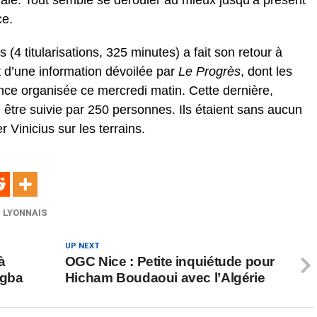
onale. Tout semble se dérouler au mieux jusqu’à présent
ce.
(4 titularisations, 325 minutes) a fait son retour à
it d’une information dévoilée par
Le Progrès
, dont les
ance organisée ce mercredi matin. Cette dernière,
 être suivie par 250 personnes. Ils étaient sans aucun
 Vinicius sur les terrains.
 LYONNAIS
UP NEXT
à
OGC Nice : Petite inquiétude pour
ogba
Hicham Boudaoui avec l’Algérie