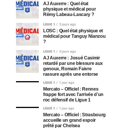
AJ Auxerre : Quel état
physique et médical pour
Rémy Labeau-Lascary ?
LIGUE 1
3 jours ago
LOSC : Quel état physique et
médical pour Tanguy Nianzou
?
LIGUE 1
3 jours ago
AJ Auxerre : Josué Casimir
retardé par une blessure aux
genoux, Romain Faivre
rassure après une entorse
LIGUE 1
1 jour ago
Mercato – Officiel : Rennes
frappe fort avec l’arrivée d’un
roc défensif de Ligue 1
LIGUE 1
1 jour ago
Mercato – Officiel : Strasbourg
accueille un grand espoir
prêté par Chelsea