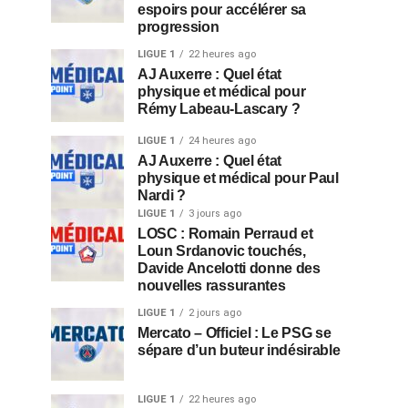
espoirs pour accélérer sa
progression
LIGUE 1
22 heures ago
AJ Auxerre : Quel état
physique et médical pour
Rémy Labeau-Lascary ?
LIGUE 1
24 heures ago
AJ Auxerre : Quel état
physique et médical pour Paul
Nardi ?
LIGUE 1
3 jours ago
LOSC : Romain Perraud et
Loun Srdanovic touchés,
Davide Ancelotti donne des
nouvelles rassurantes
LIGUE 1
2 jours ago
Mercato – Officiel : Le PSG se
sépare d’un buteur indésirable
LIGUE 1
22 heures ago