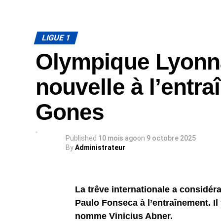
LIGUE 1
Olympique Lyonna
nouvelle à l’entr
Gones
Published
10 mois ago
on
9 octobre 2025
By
Administrateur
La trêve internationale a considér
Paulo Fonseca à l’entraînement. Il 
nomme Vinicius Abner.