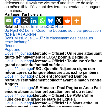
défenseur qui avait été victime d’une fracture de fatigue
au même tibia, l’écartant des terrains pendant de longues
semaines.
Partager l'article via :
Related Topics:
Infirmerie
OGC Nice
Up Next
RC Lens : Odsonne Edouard sorti par précaution
face à l’AJ Auxerre
Don't Miss
Ligue 1 – J7 : le classement des passeurs
reste inchangé
Récent
Populaire
Ligue 1
1 jour ago
Mercato – Officiel : Un jeune attaquant
quitte définitivement le LOSC pour la Belgique
Ligue 1
1 jour ago
Mercato – Officiel : Toulouse s’offre un
grand espoir du football suédois
Ligue 1
1 jour ago
PSG : Quentin Ndjantou signe son
retour après sa longue blessure aux ischio-jambiers
Ligue 1
1 jour ago
FC Lorient : Mohamed Bamba
retrouve l’entraînement collectif avant le match contre
Angers
Ligue 1
1 jour ago
AS Monaco : Paul Pogba et Ansu Fati
encore absents, leur préparation prend du retard
Ligue 1
1 jour ago
Mercato – Officiel : Le PSG s’offre
l’une des plus grandes stars de Ligue 1
Ligue 1
1 jour ago
Mercato – Officiel : Le Mans attire un
ancien grand espoir de Nice en provenance