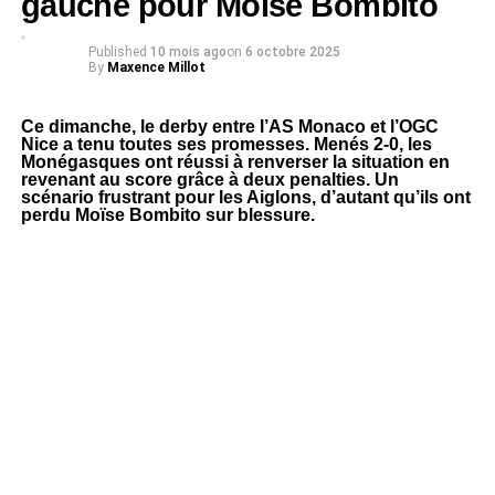
gauche pour Moïse Bombito
Published
10 mois ago
on
6 octobre 2025
By
Maxence Millot
Ce dimanche, le derby entre l’AS Monaco et l’OGC
Nice a tenu toutes ses promesses. Menés 2-0, les
Monégasques ont réussi à renverser la situation en
revenant au score grâce à deux penalties. Un
scénario frustrant pour les Aiglons, d’autant qu’ils ont
perdu Moïse Bombito sur blessure.