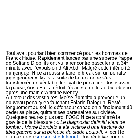
Tout avait pourtant bien commencé pour les hommes de
Franck Haise. Rapidement lancés par une superbe frappe
de Sofiane Diop, ils ont vu la rencontre basculer à la 34ᵉ
minute avec l’expulsion d’Ali Abdi. Malgré cette infériorité
numérique, Nice a réussi à faire le break sur un penalty
jugé généreux. Mais la suite de la rencontre s’est
transformée en véritable festival de penalties. Juste avant
la pause, Ansu Fati a réduit l’écart sur un tir au but obtenu
après une main d’Antoine Mendy.
Au retour des vestiaires, Moïse Bombito a provoqué un
nouveau penalty en fauchant Folarin Balogun. Resté
longuement au sol, le défenseur canadien a finalement dû
céder sa place, quittant ses partenaires sur civière.
Quelques heures plus tard, l’OGC Nice a confirmé la
gravité de la blessure :
« Le diagnostic définitif vient de
tomber : Moïse Bombito a été victime d’une fracture du
tibia gauche sur la pelouse du stade Louis-II. »
, écrit le
club azuréen
sur son site Internet
. Une récidive pour le