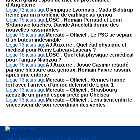
d’Angleterre
Ligue 1
2 jours ago
Olympique Lyonnais : Mads Bidstrup
freiné par un problème de cartilage au genou
Ligue 1
5 jours ago
LOSC : Romain Perraud et Loun
Srdanovic touchés, Davide Ancelotti donne des
nouvelles rassurantes
Ligue 1
5 jours ago
Mercato – Officiel : Le PSG se sépare
d’un buteur indésirable
Ligue 1
3 jours ago
AJ Auxerre : Quel état physique et
médical pour Rémy Labeau-Lascary ?
Ligue 1
5 jours ago
LOSC : Quel état physique et médical
pour Tanguy Nianzou ?
Ligue 1
5 jours ago
AJ Auxerre : Josué Casimir retardé
par une blessure aux genoux, Romain Faivre rassure
après une entorse
Ligue 1
3 jours ago
Mercato – Officiel : Rennes frappe
fort avec l’arrivée d’un roc défensif de Ligue 1
Ligue 1
3 jours ago
Mercato – Officiel : Strasbourg
accueille un grand espoir prêté par Chelsea
Ligue 1
3 jours ago
Mercato – Officiel : Lens tient enfin le
successeur de son recordman des ventes
Conditions générales et Mentions légales