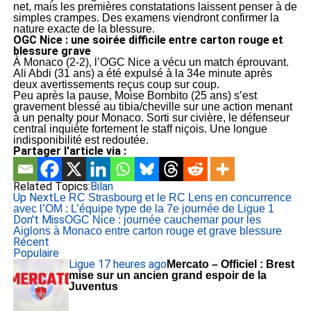
net, mais les premières constatations laissent penser à de
simples crampes. Des examens viendront confirmer la
nature exacte de la blessure.
OGC Nice : une soirée difficile entre carton rouge et
blessure grave
À Monaco (2-2), l’OGC Nice a vécu un match éprouvant.
Ali Abdi (31 ans) a été expulsé à la 34e minute après
deux avertissements reçus coup sur coup.
Peu après la pause, Moise Bombito (25 ans) s’est
gravement blessé au tibia/cheville sur une action menant
à un penalty pour Monaco. Sorti sur civière, le défenseur
central inquiète fortement le staff niçois. Une longue
indisponibilité est redoutée.
Partager l'article via :
Related Topics:
Bilan
Up Next
Le RC Strasbourg et le RC Lens en concurrence
avec l’OM : L’équipe type de la 7e journée de Ligue 1
Don't Miss
OGC Nice : journée cauchemar pour les
Aiglons à Monaco entre carton rouge et grave blessure
Récent
Populaire
Ligue 1
7 heures ago
Mercato – Officiel : Brest
mise sur un ancien grand espoir de la
Juventus