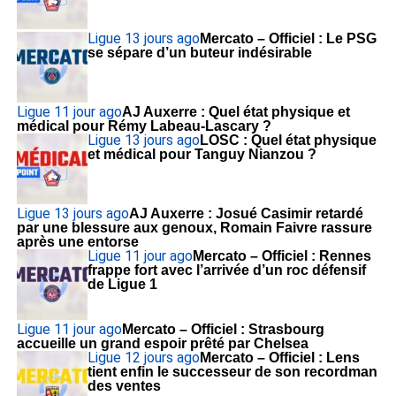
Ligue 1
3 jours ago
Mercato – Officiel : Le PSG
se sépare d’un buteur indésirable
Ligue 1
1 jour ago
AJ Auxerre : Quel état physique et
médical pour Rémy Labeau-Lascary ?
Ligue 1
3 jours ago
LOSC : Quel état physique
et médical pour Tanguy Nianzou ?
Ligue 1
3 jours ago
AJ Auxerre : Josué Casimir retardé
par une blessure aux genoux, Romain Faivre rassure
après une entorse
Ligue 1
1 jour ago
Mercato – Officiel : Rennes
frappe fort avec l’arrivée d’un roc défensif
de Ligue 1
Ligue 1
1 jour ago
Mercato – Officiel : Strasbourg
accueille un grand espoir prêté par Chelsea
Ligue 1
2 jours ago
Mercato – Officiel : Lens
tient enfin le successeur de son recordman
des ventes