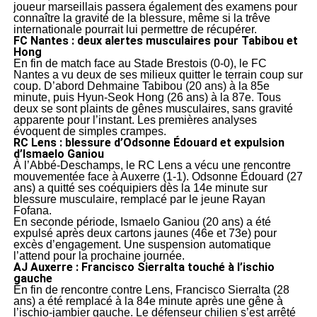
joueur marseillais passera également des examens pour
connaître la gravité de la blessure, même si la trêve
internationale pourrait lui permettre de récupérer.
FC Nantes : deux alertes musculaires pour Tabibou et
Hong
En fin de match face au Stade Brestois (0-0), le FC
Nantes a vu deux de ses milieux quitter le terrain coup sur
coup. D’abord Dehmaine Tabibou (20 ans) à la 85e
minute, puis Hyun-Seok Hong (26 ans) à la 87e. Tous
deux se sont plaints de gênes musculaires, sans gravité
apparente pour l’instant. Les premières analyses
évoquent de simples crampes.
RC Lens : blessure d’Odsonne Édouard et expulsion
d’Ismaelo Ganiou
À l’Abbé-Deschamps, le RC Lens a vécu une rencontre
mouvementée face à Auxerre (1-1). Odsonne Édouard (27
ans) a quitté ses coéquipiers dès la 14e minute sur
blessure musculaire, remplacé par le jeune Rayan
Fofana.
En seconde période, Ismaelo Ganiou (20 ans) a été
expulsé après deux cartons jaunes (46e et 73e) pour
excès d’engagement. Une suspension automatique
l’attend pour la prochaine journée.
AJ Auxerre : Francisco Sierralta touché à l’ischio
gauche
En fin de rencontre contre Lens, Francisco Sierralta (28
ans) a été remplacé à la 84e minute après une gêne à
l’ischio-jambier gauche. Le défenseur chilien s’est arrêté