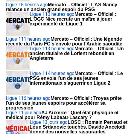
Ligue 1
8 heures ago
Mercato – Officiel : L’AS Nancy
relance un ancien grand espoir du PSG
Ligue 1
10 heures ago
Mercato – Officiel :
L’OGC Nice recrute un maître à jouer
expérimenté de Ligue 1
Ligue 1
11 heures ago
Mercato – Officiel : Une légende
récente du Paris FC s’envole pour l’Arabie saoudite
Ligue 1
13 heures ago
Mercato – Officiel : Un
ancien titulaire de Lorient rebondit en
Angleterre
Ligue 1
14 heures ago
Mercato – Officiel : Le
PSG envoie l’un de ses jeunes
internationaux s’aguerrir en Ligue 2
Ligue 1
16 heures ago
Mercato – Officiel : Troyes prête
l’un de ses jeunes espoirs pour accélérer sa
progression
Ligue 1
1 jour ago
AJ Auxerre : Quel état physique et
médical pour Rémy Labeau-Lascary ?
Ligue 1
3 jours ago
LOSC : Romain Perraud et
Loun Srdanovic touchés, Davide Ancelotti
donne des nouvelles rassurantes