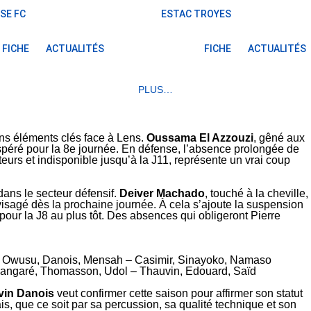
SE FC
ESTAC TROYES
FICHE
ACTUALITÉS
FICHE
ACTUALITÉS
PLUS…
ns éléments clés face à Lens.
Oussama El Azzouzi
, gêné aux
espéré pour la 8e journée. En défense, l’absence prolongée de
eurs et indisponible jusqu’à la J11, représente un vrai coup
ans le secteur défensif.
Deiver Machado
, touché à la cheville,
isagé dès la prochaine journée. À cela s’ajoute la suspension
e pour la J8 au plus tôt. Des absences qui obligeront Pierre
a, Owusu, Danois, Mensah – Casimir, Sinayoko, Namaso
 Sangaré, Thomasson, Udol – Thauvin, Edouard, Saïd
vin Danois
veut confirmer cette saison pour affirmer son statut
ais, que ce soit par sa percussion, sa qualité technique et son