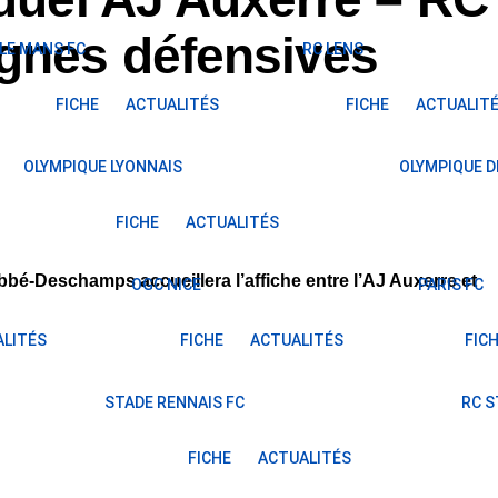
ignes défensives
LE MANS FC
RC LENS
FICHE
ACTUALITÉS
FICHE
ACTUALIT
OLYMPIQUE LYONNAIS
OLYMPIQUE D
FICHE
ACTUALITÉS
bbé-Deschamps accueillera l’affiche entre l’AJ Auxerre et
OGC NICE
PARIS FC
LITÉS
FICHE
ACTUALITÉS
FIC
STADE RENNAIS FC
RC 
FICHE
ACTUALITÉS