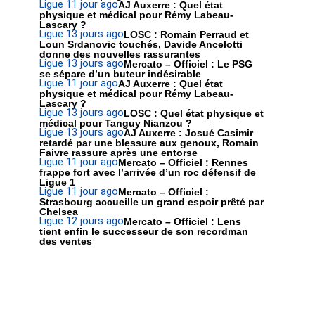
Ligue 1
1 jour ago
AJ Auxerre : Quel état
physique et médical pour Rémy Labeau-
Lascary ?
Ligue 1
3 jours ago
LOSC : Romain Perraud et
Loun Srdanovic touchés, Davide Ancelotti
donne des nouvelles rassurantes
Ligue 1
3 jours ago
Mercato – Officiel : Le PSG
se sépare d’un buteur indésirable
Ligue 1
1 jour ago
AJ Auxerre : Quel état
physique et médical pour Rémy Labeau-
Lascary ?
Ligue 1
3 jours ago
LOSC : Quel état physique et
médical pour Tanguy Nianzou ?
Ligue 1
3 jours ago
AJ Auxerre : Josué Casimir
retardé par une blessure aux genoux, Romain
Faivre rassure après une entorse
Ligue 1
1 jour ago
Mercato – Officiel : Rennes
frappe fort avec l’arrivée d’un roc défensif de
Ligue 1
Ligue 1
1 jour ago
Mercato – Officiel :
Strasbourg accueille un grand espoir prêté par
Chelsea
Ligue 1
2 jours ago
Mercato – Officiel : Lens
tient enfin le successeur de son recordman
des ventes