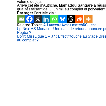
volume de jeu.
Arrivé cet été d’Autriche,
Mamadou Sangaré
a réuss
qualités faisant de lui un milieu complet et polyvale
Partager l'article via :
Related Topics:
AJ Auxerre
Avant match
RC Lens
Up Next
AS Monaco : Une date de retour annoncée p
Pogba ?
Don't Miss
Ligue 1 – J7 : Effectif touché au Stade Br
au complet ?