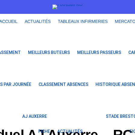
ACCUEIL
ACTUALITÉS
TABLEAUX INFIRMERIES
MERCAT
ASSEMENT
MEILLEURS BUTEURS
MEILLEURS PASSEURS
CA
S PAR JOURNÉE
CLASSEMENT ABSENCES
HISTORIQUE ABSE
AJ AUXERRE
STADE BRESTO
 duel AJ Auxerre – RC
FICHE
ACTUALITÉS
FI