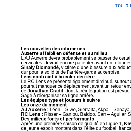
TOULOU
Les nouvelles des infirmeries
Auxerre affaibli en défense et au milieu
L’AJ Auxerre devra probablement se passer de certai
cervicales, devrait encore patienter avant un retour 
Sinaly Diomandé
, victime d’une blessure aux adduct
dur pour la solidité de l’arrière-garde auxerroise.
Lens contraint à bricoler derrière
Le RC Lens se présente également diminué, surtout d
pourrait manquer ce déplacement avant un retour env
de
Jonathan Gradit
, dont la réintégration est prévu
Sage à réorganiser sa ligne arrière.
Les équipes type et joueurs à suivre
Les onze du moment
AJ Auxerre :
Léon – Siwe, Sierralta, Akpa – Senay
RC Lens :
Risser – Ganiou, Baidoo, Sarr – Aguilar,
Des milieux forts et performants
Après une première saison de qualité en Ligue 1,
Ke
de jeune espoir montant dans l’élite du football franç