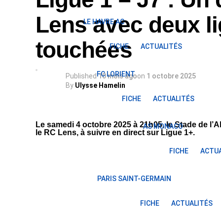
Lens avec deux l
LE HAVRE AC
touchées
FICHE
ACTUALITÉS
FC LORIENT
Published
10 mois ago
on
1 octobre 2025
By
Ulysse Hamelin
FICHE
ACTUALITÉS
Le samedi 4 octobre 2025 à 21h05, le Stade de l’A
AS MONACO
le RC Lens, à suivre en direct sur Ligue 1+.
FICHE
ACTUA
PARIS SAINT-GERMAIN
FICHE
ACTUALITÉS