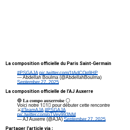
La composition officielle du Paris Saint-Germain
#PSGAJA
pic.twitter.com/1tAdCOg9HP
— Abdellah Boulma (@AbdellahBoulma)
September 27, 2025
La composition officielle de l’AJ Auxerre
🔵 𝐋𝐚 𝐜𝐨𝐦𝐩𝐨 𝐚𝐮𝐱𝐞𝐫𝐫𝐨𝐢𝐬𝐞 ⚪
Voici notre 1⃣1⃣ pour débuter cette rencontre
⚔️
#TeamAJA
#PSGAJA
pic.twitter.com/oTVev993NM
— AJ Auxerre (@AJA)
September 27, 2025
Partager l'article via :