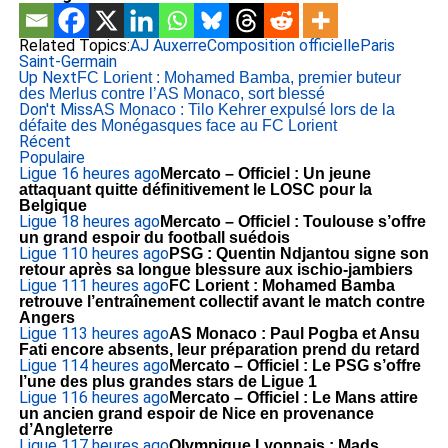
Related Topics:
AJ Auxerre
Composition officielle
Paris
Saint-Germain
Up Next
FC Lorient : Mohamed Bamba, premier buteur
des Merlus contre l’AS Monaco, sort blessé
Don't Miss
AS Monaco : Tilo Kehrer expulsé lors de la
défaite des Monégasques face au FC Lorient
Récent
Populaire
Ligue 1
6 heures ago
Mercato – Officiel : Un jeune
attaquant quitte définitivement le LOSC pour la
Belgique
Ligue 1
8 heures ago
Mercato – Officiel : Toulouse s’offre
un grand espoir du football suédois
Ligue 1
10 heures ago
PSG : Quentin Ndjantou signe son
retour après sa longue blessure aux ischio-jambiers
Ligue 1
11 heures ago
FC Lorient : Mohamed Bamba
retrouve l’entraînement collectif avant le match contre
Angers
Ligue 1
13 heures ago
AS Monaco : Paul Pogba et Ansu
Fati encore absents, leur préparation prend du retard
Ligue 1
14 heures ago
Mercato – Officiel : Le PSG s’offre
l’une des plus grandes stars de Ligue 1
Ligue 1
16 heures ago
Mercato – Officiel : Le Mans attire
un ancien grand espoir de Nice en provenance
d’Angleterre
Ligue 1
17 heures ago
Olympique Lyonnais : Mads