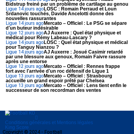
Bidstrup freiné par un problème de cartilage au genou
Ligue 1
4 jours ago
LOSC : Romain Perraud et Loun
Srdanovic touchés, Davide Ancelotti donne des
nouvelles rassurantes
Ligue 1
4 jours ago
Mercato – Officiel : Le PSG se sépare
d’un buteur indésirable
Ligue 1
2 jours ago
AJ Auxerre : Quel état physique et
médical pour Rémy Labeau-Lascary ?
Ligue 1
4 jours ago
LOSC : Quel état physique et médical
pour Tanguy Nianzou ?
Ligue 1
4 jours ago
AJ Auxerre : Josué Casimir retardé
par une blessure aux genoux, Romain Faivre rassure
après une entorse
Ligue 1
2 jours ago
Mercato – Officiel : Rennes frappe
fort avec l’arrivée d’un roc défensif de Ligue 1
Ligue 1
3 jours ago
Mercato – Officiel : Strasbourg
accueille un grand espoir prêté par Chelsea
Ligue 1
3 jours ago
Mercato – Officiel : Lens tient enfin le
successeur de son recordman des ventes
Conditions générales et Mentions légales
King Score
Copyright © 2024 - Football