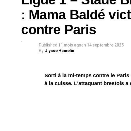
: Mama Baldé vic
contre Paris
Published
11 mois ago
on
14 septembre 2025
By
Ulysse Hamelin
Sorti à la mi-temps contre le Pari
à la cuisse. L’attaquant brestois 