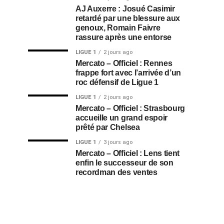
AJ Auxerre : Josué Casimir
retardé par une blessure aux
genoux, Romain Faivre
rassure après une entorse
LIGUE 1
2 jours ago
Mercato – Officiel : Rennes
frappe fort avec l’arrivée d’un
roc défensif de Ligue 1
LIGUE 1
2 jours ago
Mercato – Officiel : Strasbourg
accueille un grand espoir
prêté par Chelsea
LIGUE 1
3 jours ago
Mercato – Officiel : Lens tient
enfin le successeur de son
recordman des ventes