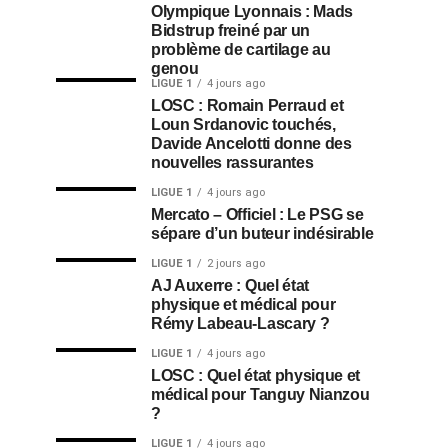
Olympique Lyonnais : Mads
Bidstrup freiné par un
problème de cartilage au
genou
LIGUE 1
4 jours ago
LOSC : Romain Perraud et
Loun Srdanovic touchés,
Davide Ancelotti donne des
nouvelles rassurantes
LIGUE 1
4 jours ago
Mercato – Officiel : Le PSG se
sépare d’un buteur indésirable
LIGUE 1
2 jours ago
AJ Auxerre : Quel état
physique et médical pour
Rémy Labeau-Lascary ?
LIGUE 1
4 jours ago
LOSC : Quel état physique et
médical pour Tanguy Nianzou
?
LIGUE 1
4 jours ago