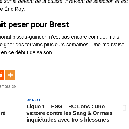
ur le devant de la cuisse, il revient de sélection et est
ué Éric Roy.
it peser pour Brest
national bissau-guinéen n’est pas encore connue, mais
éloigner des terrains plusieurs semaines. Une mauvaise
é en ce début de saison.
STOIS 29
UP NEXT
Ligue 1 – PSG – RC Lens : Une
uré
victoire contre les Sang & Or mais
inquiétudes avec trois blessures