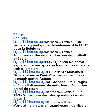
Récent
Populaire
Ligue 1
5 heures ago
Mercato – Officiel : Un
jeune attaquant quitte définitivement le LOSC
pour la Belgique
Ligue 1
6 heures ago
Mercato – Officiel :
Toulouse s’offre un grand espoir du football
suédois
Ligue 1
8 heures ago
PSG : Quentin Ndjantou
signe son retour après sa longue blessure aux
ischio-jambiers
Ligue 1
10 heures ago
FC Lorient : Mohamed
Bamba retrouve l’entraînement collectif avant
le match contre Angers
Ligue 1
11 heures ago
AS Monaco : Paul Pogba
et Ansu Fati encore absents, leur préparation
prend du retard
Ligue 1
13 heures ago
Mercato – Officiel : Le
PSG s’offre l’une des plus grandes stars de
Ligue 1
Ligue 1
14 heures ago
Mercato – Officiel : Le
Mans attire un ancien grand espoir de Nice en