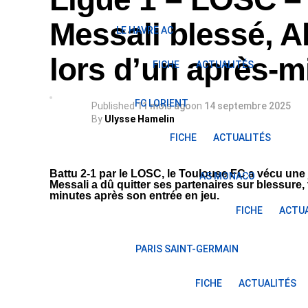
Messali blessé, A
LE HAVRE AC
lors d’un après-
FICHE
ACTUALITÉS
FC LORIENT
Published
11 mois ago
on
14 septembre 2025
By
Ulysse Hamelin
FICHE
ACTUALITÉS
Battu 2-1 par le LOSC, le Toulouse FC a vécu une
AS MONACO
Messali a dû quitter ses partenaires sur blessure
minutes après son entrée en jeu.
FICHE
ACTUA
PARIS SAINT-GERMAIN
FICHE
ACTUALITÉS