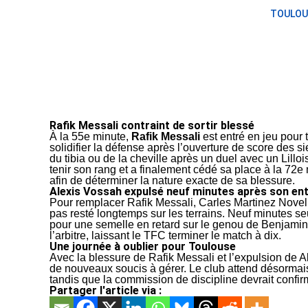
TOULOU
Rafik Messali contraint de sortir blessé
À la 55e minute,
Rafik Messali
est entré en jeu pour t
solidifier la défense après l’ouverture de score des s
du tibia ou de la cheville après un duel avec un Lilloi
tenir son rang et a finalement cédé sa place à la 72
afin de déterminer la nature exacte de sa blessure.
Alexis Vossah expulsé neuf minutes après son en
Pour remplacer Rafik Messali, Carles Martinez Novell
pas resté longtemps sur les terrains. Neuf minutes s
pour une semelle en retard sur le genou de Benjami
l’arbitre, laissant le TFC terminer le match à dix.
Une journée à oublier pour Toulouse
Avec la blessure de Rafik Messali et l’expulsion de A
de nouveaux soucis à gérer. Le club attend désormais
tandis que la commission de discipline devrait confi
Partager l'article via :