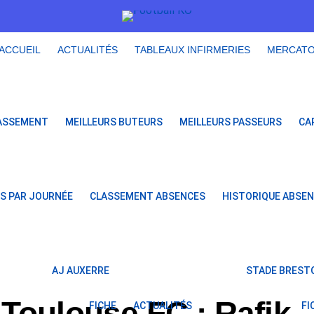
ACCUEIL
ACTUALITÉS
TABLEAUX INFIRMERIES
MERCAT
ASSEMENT
MEILLEURS BUTEURS
MEILLEURS PASSEURS
CA
S PAR JOURNÉE
CLASSEMENT ABSENCES
HISTORIQUE ABSE
AJ AUXERRE
STADE BRESTO
Toulouse FC : Rafik
FICHE
ACTUALITÉS
FI