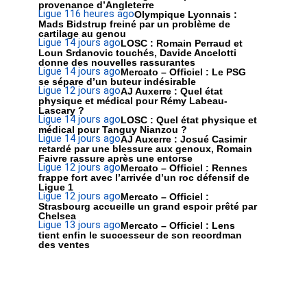
provenance d’Angleterre
Ligue 1
16 heures ago
Olympique Lyonnais :
Mads Bidstrup freiné par un problème de
cartilage au genou
Ligue 1
4 jours ago
LOSC : Romain Perraud et
Loun Srdanovic touchés, Davide Ancelotti
donne des nouvelles rassurantes
Ligue 1
4 jours ago
Mercato – Officiel : Le PSG
se sépare d’un buteur indésirable
Ligue 1
2 jours ago
AJ Auxerre : Quel état
physique et médical pour Rémy Labeau-
Lascary ?
Ligue 1
4 jours ago
LOSC : Quel état physique et
médical pour Tanguy Nianzou ?
Ligue 1
4 jours ago
AJ Auxerre : Josué Casimir
retardé par une blessure aux genoux, Romain
Faivre rassure après une entorse
Ligue 1
2 jours ago
Mercato – Officiel : Rennes
frappe fort avec l’arrivée d’un roc défensif de
Ligue 1
Ligue 1
2 jours ago
Mercato – Officiel :
Strasbourg accueille un grand espoir prêté par
Chelsea
Ligue 1
3 jours ago
Mercato – Officiel : Lens
tient enfin le successeur de son recordman
des ventes