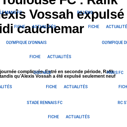
lexis Vossah expulsé
LE MANS FC
RC LENS
midi cauchemar
FICHE
ACTUALITÉS
FICHE
ACTUALIT
OLYMPIQUE LYONNAIS
OLYMPIQUE D
FICHE
ACTUALITÉS
 journée compliquée. Entré en seconde période, Rafik
OGC NICE
PARIS FC
, tandis qu’Alexis Vossah a été expulsé seulement neuf
LITÉS
FICHE
ACTUALITÉS
FIC
STADE RENNAIS FC
RC 
FICHE
ACTUALITÉS