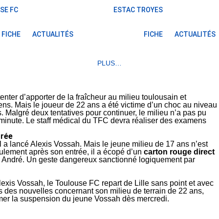
SE FC
ESTAC TROYES
FICHE
ACTUALITÉS
FICHE
ACTUALITÉS
PLUS…
enter d’apporter de la fraîcheur au milieu toulousain et
iens. Mais le joueur de 22 ans a été victime d’un choc au niveau
s. Malgré deux tentatives pour continuer, le milieu n’a pas pu
e minute. Le staff médical du TFC devra réaliser des examens
trée
 a lancé Alexis Vossah. Mais le jeune milieu de 17 ans n’est
eulement après son entrée, il a écopé d’un
carton rouge direct
n André. Un geste dangereux sanctionné logiquement par
lexis Vossah, le Toulouse FC repart de Lille sans point et avec
 des nouvelles concernant son milieu de terrain de 22 ans,
rmer la suspension du jeune Vossah dès mercredi.