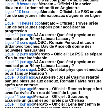
récente du Paris FC s’envole pour l’Arabie saoudite
Ligue 1
8 heures ago
Mercato – Officiel : Un ancien
titulaire de Lorient rebondit en Angleterre
Ligue 1
10 heures ago
Mercato – Officiel : Le PSG envoie
l’un de ses jeunes internationaux s’aguerrir en Ligue
2
Ligue 1
11 heures ago
Mercato – Officiel : Troyes prête
l’un de ses jeunes espoirs pour accélérer sa
progression
Ligue 1
1 jour ago
AJ Auxerre : Quel état physique et
médical pour Rémy Labeau-Lascary ?
Ligue 1
3 jours ago
LOSC : Romain Perraud et Loun
Srdanovic touchés, Davide Ancelotti donne des
nouvelles rassurantes
Ligue 1
2 jours ago
Mercato – Officiel : Le PSG se sépare
d’un buteur indésirable
Ligue 1
1 jour ago
AJ Auxerre : Quel état physique et
médical pour Rémy Labeau-Lascary ?
Ligue 1
3 jours ago
LOSC : Quel état physique et médical
pour Tanguy Nianzou ?
Ligue 1
3 jours ago
AJ Auxerre : Josué Casimir retardé
par une blessure aux genoux, Romain Faivre rassure
après une entorse
Ligue 1
1 jour ago
Mercato – Officiel : Rennes frappe fort
avec l’arrivée d’un roc défensif de Ligue 1
Ligue 1
1 jour ago
Mercato – Officiel : Strasbourg
accueille un grand espoir prêté par Chelsea
Ligue 1
1 jour ago
Mercato – Officiel : Lens tient enfin le