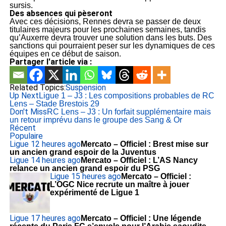
sursis.
Des absences qui pèseront
Avec ces décisions, Rennes devra se passer de deux
titulaires majeurs pour les prochaines semaines, tandis
qu’Auxerre devra trouver une solution dans les buts. Des
sanctions qui pourraient peser sur les dynamiques de ces
équipes en ce début de saison.
Partager l'article via :
Related Topics:
Suspension
Up Next
Ligue 1 – J3 : Les compositions probables de RC
Lens – Stade Brestois 29
Don't Miss
RC Lens – J3 : Un forfait supplémentaire mais
un retour imprévu dans le groupe des Sang & Or
Récent
Populaire
Ligue 1
2 heures ago
Mercato – Officiel : Brest mise sur
un ancien grand espoir de la Juventus
Ligue 1
4 heures ago
Mercato – Officiel : L’AS Nancy
relance un ancien grand espoir du PSG
Ligue 1
5 heures ago
Mercato – Officiel :
L’OGC Nice recrute un maître à jouer
expérimenté de Ligue 1
Ligue 1
7 heures ago
Mercato – Officiel : Une légende