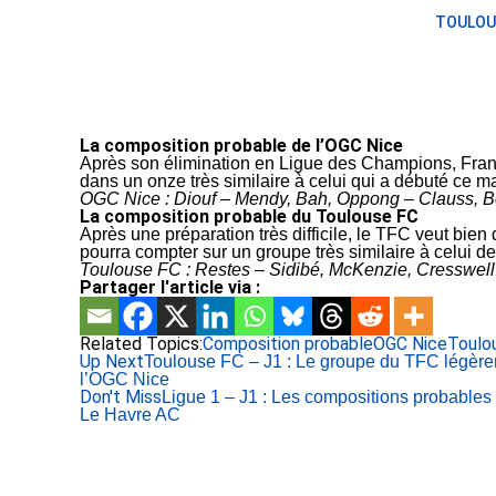
TOULOU
La composition probable de l’OGC Nice
Après son élimination en Ligue des Champions, Fran
dans un onze très similaire à celui qui a débuté ce m
OGC Nice : Diouf – Mendy, Bah, Oppong – Clauss, Bo
La composition probable du Toulouse FC
Après une préparation très difficile, le TFC veut bie
pourra compter sur un groupe très similaire à celui de
Toulouse FC : Restes – Sidibé, McKenzie, Cresswel
Partager l'article via :
Related Topics:
Composition probable
OGC Nice
Toulo
Up Next
Toulouse FC – J1 : Le groupe du TFC légère
l’OGC Nice
Don't Miss
Ligue 1 – J1 : Les compositions probable
Le Havre AC