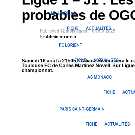
probables de OGC
LE HAVRE AC
FICHE
ACTUALITÉS
Published
12 mois ago
on
16 août 2025
By
Administrateur
FC LORIENT
FICHE
ACTUALITÉS
Samedi 16 août à 21h05, l’Allianz Riviera sera le 
Toulouse FC de Carles Martinez Novell. Sur Ligue 
championnat.
AS MONACO
FICHE
ACTUA
PARIS SAINT-GERMAIN
FICHE
ACTUALITÉS