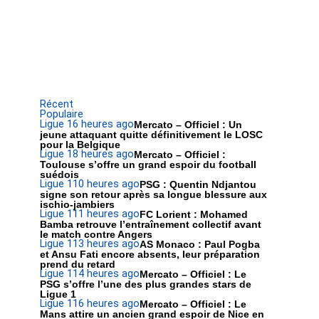
Récent
Populaire
Ligue 1
6 heures ago
Mercato – Officiel : Un
jeune attaquant quitte définitivement le LOSC
pour la Belgique
Ligue 1
8 heures ago
Mercato – Officiel :
Toulouse s’offre un grand espoir du football
suédois
Ligue 1
10 heures ago
PSG : Quentin Ndjantou
signe son retour après sa longue blessure aux
ischio-jambiers
Ligue 1
11 heures ago
FC Lorient : Mohamed
Bamba retrouve l’entraînement collectif avant
le match contre Angers
Ligue 1
13 heures ago
AS Monaco : Paul Pogba
et Ansu Fati encore absents, leur préparation
prend du retard
Ligue 1
14 heures ago
Mercato – Officiel : Le
PSG s’offre l’une des plus grandes stars de
Ligue 1
Ligue 1
16 heures ago
Mercato – Officiel : Le
Mans attire un ancien grand espoir de Nice en