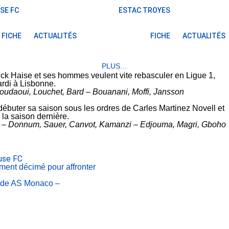
SE FC
ESTAC TROYES
FICHE
ACTUALITÉS
FICHE
ACTUALITÉS
PLUS…
ck Haise et ses hommes veulent vite rebasculer en Ligue 1,
ardi à Lisbonne.
udaoui, Louchet, Bard – Bouanani, Moffi, Jansson
n débuter sa saison sous les ordres de Carles Martinez Novell et
 la saison dernière.
l – Donnum, Sauer, Canvot, Kamanzi – Edjouma, Magri, Gboho
use FC
ment décimé pour affronter
s de AS Monaco –