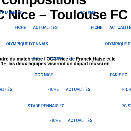
 Nice – Toulouse FC
LE MANS FC
RC LENS
FICHE
ACTUALITÉS
FICHE
ACTUALIT
OLYMPIQUE LYONNAIS
OLYMPIQUE D
FICHE
ACTUALITÉS
cadre du match entre l’OGC Nice de Franck Haise et le
1+, les deux équipes viseront un départ réussi en
OGC NICE
PARIS FC
LITÉS
FICHE
ACTUALITÉS
FIC
STADE RENNAIS FC
RC 
FICHE
ACTUALITÉS