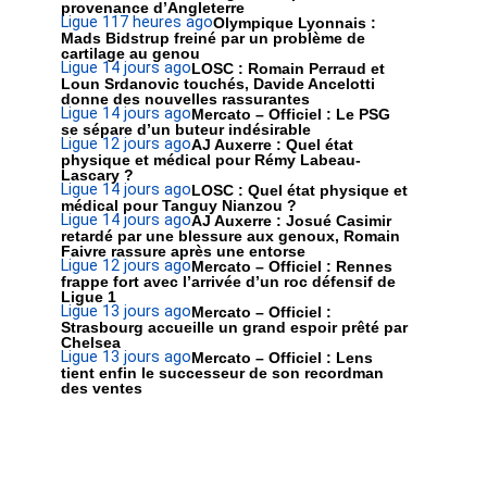
provenance d’Angleterre
Ligue 1
17 heures ago
Olympique Lyonnais :
Mads Bidstrup freiné par un problème de
cartilage au genou
Ligue 1
4 jours ago
LOSC : Romain Perraud et
Loun Srdanovic touchés, Davide Ancelotti
donne des nouvelles rassurantes
Ligue 1
4 jours ago
Mercato – Officiel : Le PSG
se sépare d’un buteur indésirable
Ligue 1
2 jours ago
AJ Auxerre : Quel état
physique et médical pour Rémy Labeau-
Lascary ?
Ligue 1
4 jours ago
LOSC : Quel état physique et
médical pour Tanguy Nianzou ?
Ligue 1
4 jours ago
AJ Auxerre : Josué Casimir
retardé par une blessure aux genoux, Romain
Faivre rassure après une entorse
Ligue 1
2 jours ago
Mercato – Officiel : Rennes
frappe fort avec l’arrivée d’un roc défensif de
Ligue 1
Ligue 1
3 jours ago
Mercato – Officiel :
Strasbourg accueille un grand espoir prêté par
Chelsea
Ligue 1
3 jours ago
Mercato – Officiel : Lens
tient enfin le successeur de son recordman
des ventes