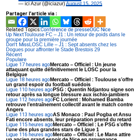
— ici Azur (@iciazur)
August 15, 2025
Partager l'article via :
Related Topics:
Conférence de presse
OGC Nice
Up Next
Toulouse FC – J1 : Un retour de poids dans le
groupe pour la première journée
Don't Miss
LOSC Lille – J1 : Sept absents chez les
Dogues pour affronter le Stade Brestois 29
Récent
Populaire
Ligue 1
7 heures ago
Mercato – Officiel : Un jeune
attaquant quitte définitivement le LOSC pour la
Belgique
Ligue 1
8 heures ago
Mercato – Officiel : Toulouse s’offre
un grand espoir du football suédois
Ligue 1
10 heures ago
PSG : Quentin Ndjantou signe son
retour après sa longue blessure aux ischio-jambiers
Ligue 1
12 heures ago
FC Lorient : Mohamed Bamba
retrouve l’entraînement collectif avant le match contre
Angers
Ligue 1
13 heures ago
AS Monaco : Paul Pogba et Ansu
Fati encore absents, leur préparation prend du retard
Ligue 1
15 heures ago
Mercato – Officiel : Le PSG s’offre
l’une des plus grandes stars de Ligue 1
Ligue 1
16 heures ago
Mercato – Officiel : Le Mans attire
un ancien grand espoir de Nice en provenance