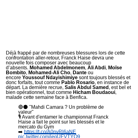
Déjà frappé par de nombreuses blessures lors de cette
confrontation aller-retour, Franck Haise devra une
nouvelle fois composer avec beaucoup
d’absents.
Mohamed Abdelmonem
,
Ali Abdi
,
Moïse
Bombito
,
Mohamed-Ali Cho
,
Dante
ou
encore
Youssouf Ndayishimiye
sont toujours blessés et
donc forfaits, tout comme
Pablo Rosario
, en instance de
départ. La dernière recrue,
Salis Abdul Samed
, est bel et
bien opérationnel, tout comme
Hicham Boudaoui
,
malade cette semaine face à Benfica.
🔴⚫ "Mahdi Camara ? Un problème de
valeur"
🎙️ Avant d'entamer le championnat Franck
Haise a fait le point sur les blessés et le
mercato du Gym
➡️
https://t.co/A0nvRl6aNE
pic.twitter.com/iegUFVTYO9