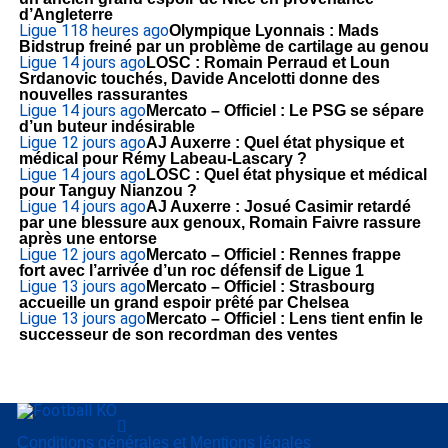
d’Angleterre
Ligue 1
18 heures ago
Olympique Lyonnais : Mads
Bidstrup freiné par un problème de cartilage au genou
Ligue 1
4 jours ago
LOSC : Romain Perraud et Loun
Srdanovic touchés, Davide Ancelotti donne des
nouvelles rassurantes
Ligue 1
4 jours ago
Mercato – Officiel : Le PSG se sépare
d’un buteur indésirable
Ligue 1
2 jours ago
AJ Auxerre : Quel état physique et
médical pour Rémy Labeau-Lascary ?
Ligue 1
4 jours ago
LOSC : Quel état physique et médical
pour Tanguy Nianzou ?
Ligue 1
4 jours ago
AJ Auxerre : Josué Casimir retardé
par une blessure aux genoux, Romain Faivre rassure
après une entorse
Ligue 1
2 jours ago
Mercato – Officiel : Rennes frappe
fort avec l’arrivée d’un roc défensif de Ligue 1
Ligue 1
3 jours ago
Mercato – Officiel : Strasbourg
accueille un grand espoir prêté par Chelsea
Ligue 1
3 jours ago
Mercato – Officiel : Lens tient enfin le
successeur de son recordman des ventes
Conditions générales et Mentions légales