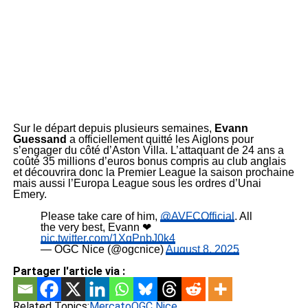
Sur le départ depuis plusieurs semaines,
Evann
Guessand
a officiellement quitté les Aiglons pour
s’engager du côté d’Aston Villa. L’attaquant de 24 ans a
coûté 35 millions d’euros bonus compris au club anglais
et découvrira donc la Premier League la saison prochaine
mais aussi l’Europa League sous les ordres d’Unai
Emery.
Please take care of him,
@AVFCOfficial
. All
the very best, Evann ❤
pic.twitter.com/1XqPnbJ0k4
— OGC Nice (@ogcnice)
August 8, 2025
Partager l'article via :
Related Topics:
Mercato
OGC Nice