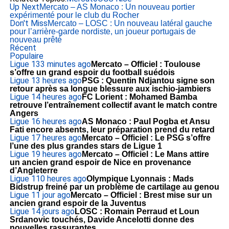
Up Next
Mercato – AS Monaco : Un nouveau portier
expérimenté pour le club du Rocher
Don't Miss
Mercato – LOSC : Un nouveau latéral gauche
pour l’arrière-garde nordiste, un joueur portugais de
nouveau prêté
Récent
Populaire
Ligue 1
33 minutes ago
Mercato – Officiel : Toulouse
s’offre un grand espoir du football suédois
Ligue 1
3 heures ago
PSG : Quentin Ndjantou signe son
retour après sa longue blessure aux ischio-jambiers
Ligue 1
4 heures ago
FC Lorient : Mohamed Bamba
retrouve l’entraînement collectif avant le match contre
Angers
Ligue 1
6 heures ago
AS Monaco : Paul Pogba et Ansu
Fati encore absents, leur préparation prend du retard
Ligue 1
7 heures ago
Mercato – Officiel : Le PSG s’offre
l’une des plus grandes stars de Ligue 1
Ligue 1
9 heures ago
Mercato – Officiel : Le Mans attire
un ancien grand espoir de Nice en provenance
d’Angleterre
Ligue 1
10 heures ago
Olympique Lyonnais : Mads
Bidstrup freiné par un problème de cartilage au genou
Ligue 1
1 jour ago
Mercato – Officiel : Brest mise sur un
ancien grand espoir de la Juventus
Ligue 1
4 jours ago
LOSC : Romain Perraud et Loun
Srdanovic touchés, Davide Ancelotti donne des
nouvelles rassurantes