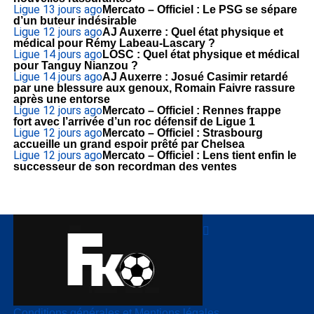
Ligue 1
3 jours ago
Mercato – Officiel : Le PSG se sépare
d’un buteur indésirable
Ligue 1
2 jours ago
AJ Auxerre : Quel état physique et
médical pour Rémy Labeau-Lascary ?
Ligue 1
4 jours ago
LOSC : Quel état physique et médical
pour Tanguy Nianzou ?
Ligue 1
4 jours ago
AJ Auxerre : Josué Casimir retardé
par une blessure aux genoux, Romain Faivre rassure
après une entorse
Ligue 1
2 jours ago
Mercato – Officiel : Rennes frappe
fort avec l’arrivée d’un roc défensif de Ligue 1
Ligue 1
2 jours ago
Mercato – Officiel : Strasbourg
accueille un grand espoir prêté par Chelsea
Ligue 1
2 jours ago
Mercato – Officiel : Lens tient enfin le
successeur de son recordman des ventes
Conditions générales et Mentions légales