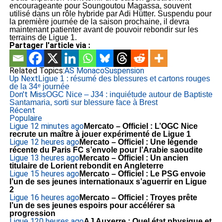
encourageante pour Soungoutou Magassa, souvent
utilisé dans un rôle hybride par Adi Hütter. Suspendu pour
la première journée de la saison prochaine, il devra
maintenant patienter avant de pouvoir rebondir sur les
terrains de Ligue 1.
Partager l'article via :
Related Topics:
AS Monaco
Suspension
Up Next
Ligue 1 : résumé des blessures et cartons rouges
de la 34ᵉ journée
Don't Miss
OGC Nice – J34 : inquiétude autour de Baptiste
Santamaria, sorti sur blessure face à Brest
Récent
Populaire
Ligue 1
2 minutes ago
Mercato – Officiel : L’OGC Nice
recrute un maître à jouer expérimenté de Ligue 1
Ligue 1
2 heures ago
Mercato – Officiel : Une légende
récente du Paris FC s’envole pour l’Arabie saoudite
Ligue 1
3 heures ago
Mercato – Officiel : Un ancien
titulaire de Lorient rebondit en Angleterre
Ligue 1
5 heures ago
Mercato – Officiel : Le PSG envoie
l’un de ses jeunes internationaux s’aguerrir en Ligue
2
Ligue 1
6 heures ago
Mercato – Officiel : Troyes prête
l’un de ses jeunes espoirs pour accélérer sa
progression
Ligue 1
20 heures ago
AJ Auxerre : Quel état physique et