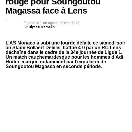
rouge pour Soungoutou
Magassa face à Lens
Published
1 an ago
on
18 mai 2025
By
Ulysse Hamelin
L’AS Monaco a subi une lourde défaite ce samedi soir
au Stade Bollaert-Delelis, battue 4-0 par un RC Lens
déchaîné dans le cadre de la 34e journée de Ligue 1.
Un match cauchemardesque pour les hommes d’Adi
Hütter, marqué notamment par l’expulsion de
Soungoutou Magassa en seconde période.