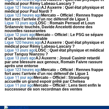
médical pour Rémy Labeau-Lascary ?
Ligue 1
21 heures ago
AJ Auxerre : Quel état physique et
médical pour Paul Nardi ?
Ligue 1
23 heures ago
Mercato – Officiel : Rennes frappe
fort avec l’arrivée d’un roc défensif de Ligue 1
Ligue 1
3 jours ago
LOSC : Romain Perraud et Loun
Srdanovic touchés, Davide Ancelotti donne des
nouvelles rassurantes
Ligue 1
2 jours ago
Mercato – Officiel : Le PSG se sépare
d’un buteur indésirable
Ligue 1
20 heures ago
AJ Auxerre : Quel état physique et
médical pour Rémy Labeau-Lascary ?
Ligue 1
3 jours ago
LOSC : Quel état physique et médical
pour Tanguy Nianzou ?
Ligue 1
3 jours ago
AJ Auxerre : Josué Casimir retardé
par une blessure aux genoux, Romain Faivre rassure
après une entorse
Ligue 1
23 heures ago
Mercato – Officiel : Rennes frappe
fort avec l’arrivée d’un roc défensif de Ligue 1
Ligue 1
1 jour ago
Mercato – Officiel : Strasbourg
accueille un grand espoir prêté par Chelsea
Ligue 1
1 jour ago
Mercato – Officiel : Lens tient enfin le
successeur de son recordman des ventes