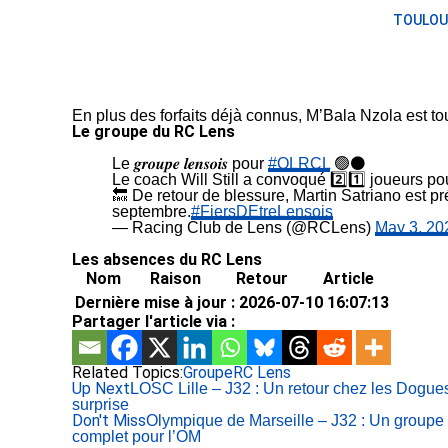
TOULOU
En plus des forfaits déjà connus, M’Bala Nzola est 
Le groupe du RC Lens
Le 𝒈𝒓𝒐𝒖𝒑𝒆 𝒍𝒆𝒏𝒔𝒐𝒊𝒔 pour
#OLRCL
🟢⚫️
Le coach Will Still a convoqué 2️⃣1️⃣ joueurs 
🔙 De retour de blessure, Martin Satriano est pr
septembre.
#FiersDEtreLensois
— Racing Club de Lens (@RCLens)
May 3, 20
Les absences du RC Lens
Nom
Raison
Retour
Article
Dernière mise à jour : 2026-07-10 16:07:13
Partager l'article via :
Related Topics:
Groupe
RC Lens
Up Next
LOSC Lille – J32 : Un retour chez les Dogu
surprise
Don't Miss
Olympique de Marseille – J32 : Un groupe
complet pour l’OM