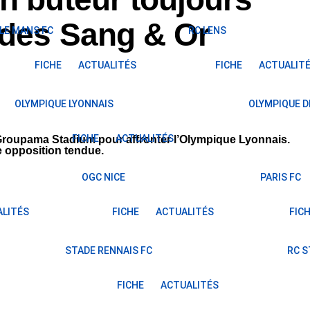
 des Sang & Or
LE MANS FC
RC LENS
FICHE
ACTUALITÉS
FICHE
ACTUALIT
OLYMPIQUE LYONNAIS
OLYMPIQUE D
FICHE
ACTUALITÉS
Groupama Stadium pour affronter l’Olympique Lyonnais.
te opposition tendue.
OGC NICE
PARIS FC
LITÉS
FICHE
ACTUALITÉS
FIC
STADE RENNAIS FC
RC 
FICHE
ACTUALITÉS