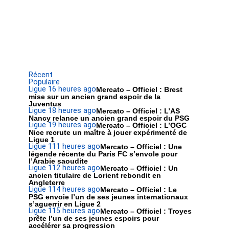
Récent
Populaire
Ligue 1
6 heures ago
Mercato – Officiel : Brest
mise sur un ancien grand espoir de la
Juventus
Ligue 1
8 heures ago
Mercato – Officiel : L’AS
Nancy relance un ancien grand espoir du PSG
Ligue 1
9 heures ago
Mercato – Officiel : L’OGC
Nice recrute un maître à jouer expérimenté de
Ligue 1
Ligue 1
11 heures ago
Mercato – Officiel : Une
légende récente du Paris FC s’envole pour
l’Arabie saoudite
Ligue 1
12 heures ago
Mercato – Officiel : Un
ancien titulaire de Lorient rebondit en
Angleterre
Ligue 1
14 heures ago
Mercato – Officiel : Le
PSG envoie l’un de ses jeunes internationaux
s’aguerrir en Ligue 2
Ligue 1
15 heures ago
Mercato – Officiel : Troyes
prête l’un de ses jeunes espoirs pour
accélérer sa progression