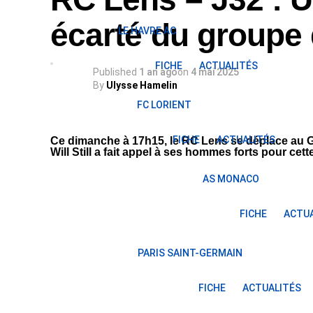
écarté du groupe
LE HAVRE AC
FICHE
ACTUALITÉS
Published
1 an ago
on
4 mai 2025
By
Ulysse Hamelin
FC LORIENT
FICHE
ACTUALITÉS
Ce dimanche à 17h15, le RC Lens se déplace au 
Will Still a fait appel à ses hommes forts pour cet
AS MONACO
FICHE
ACTUA
PARIS SAINT-GERMAIN
FICHE
ACTUALITÉS