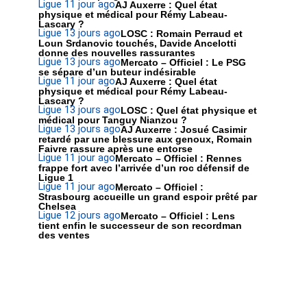
Ligue 1
1 jour ago
AJ Auxerre : Quel état
physique et médical pour Rémy Labeau-
Lascary ?
Ligue 1
3 jours ago
LOSC : Romain Perraud et
Loun Srdanovic touchés, Davide Ancelotti
donne des nouvelles rassurantes
Ligue 1
3 jours ago
Mercato – Officiel : Le PSG
se sépare d’un buteur indésirable
Ligue 1
1 jour ago
AJ Auxerre : Quel état
physique et médical pour Rémy Labeau-
Lascary ?
Ligue 1
3 jours ago
LOSC : Quel état physique et
médical pour Tanguy Nianzou ?
Ligue 1
3 jours ago
AJ Auxerre : Josué Casimir
retardé par une blessure aux genoux, Romain
Faivre rassure après une entorse
Ligue 1
1 jour ago
Mercato – Officiel : Rennes
frappe fort avec l’arrivée d’un roc défensif de
Ligue 1
Ligue 1
1 jour ago
Mercato – Officiel :
Strasbourg accueille un grand espoir prêté par
Chelsea
Ligue 1
2 jours ago
Mercato – Officiel : Lens
tient enfin le successeur de son recordman
des ventes