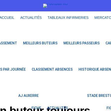
ACCUEIL
ACTUALITÉS
TABLEAUX INFIRMERIES
MERCAT
ASSEMENT
MEILLEURS BUTEURS
MEILLEURS PASSEURS
CA
S PAR JOURNÉE
CLASSEMENT ABSENCES
HISTORIQUE ABSE
AJ AUXERRE
STADE BRESTO
n buteur toujours
FICHE
ACTUALITÉS
FI