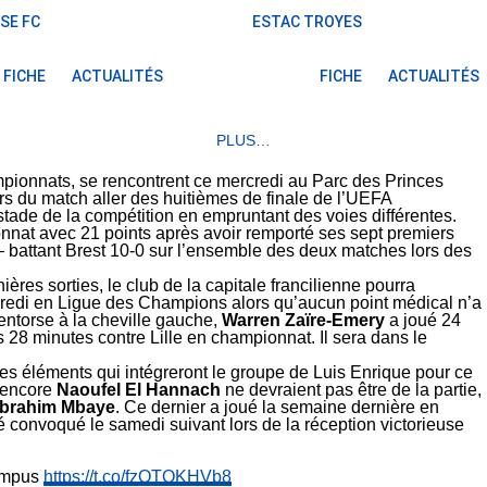
SE FC
ESTAC TROYES
FICHE
ACTUALITÉS
FICHE
ACTUALITÉS
PLUS…
ampionnats, se rencontrent ce mercredi au Parc des Princes
ors du match aller des huitièmes de finale de l’UEFA
tade de la compétition en empruntant des voies différentes.
nnat avec 21 points après avoir remporté ses sept premiers
 battant Brest 10-0 sur l’ensemble des deux matches lors des
res sorties, le club de la capitale francilienne pourra
credi en Ligue des Champions alors qu’aucun point médical n’a
ntorse à la cheville gauche,
Warren Zaïre-Emery
a joué 24
28 minutes contre Lille en championnat. Il sera dans le
nes éléments qui intégreront le groupe de Luis Enrique pour ce
 encore
Naoufel El Hannach
ne devraient pas être de la partie,
Ibrahim Mbaye
. Ce dernier a joué la semaine dernière en
é convoqué le samedi suivant lors de la réception victorieuse
campus
https://t.co/fzOTQKHVb8