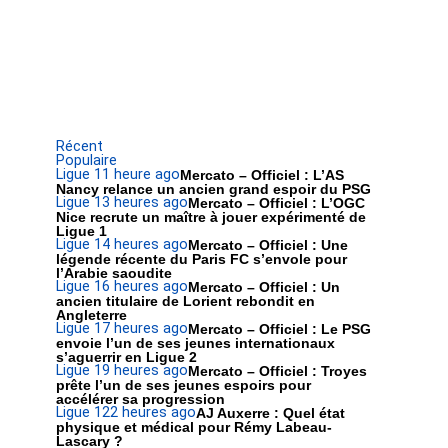
Récent
Populaire
Ligue 1
1 heure ago
Mercato – Officiel : L’AS
Nancy relance un ancien grand espoir du PSG
Ligue 1
3 heures ago
Mercato – Officiel : L’OGC
Nice recrute un maître à jouer expérimenté de
Ligue 1
Ligue 1
4 heures ago
Mercato – Officiel : Une
légende récente du Paris FC s’envole pour
l’Arabie saoudite
Ligue 1
6 heures ago
Mercato – Officiel : Un
ancien titulaire de Lorient rebondit en
Angleterre
Ligue 1
7 heures ago
Mercato – Officiel : Le PSG
envoie l’un de ses jeunes internationaux
s’aguerrir en Ligue 2
Ligue 1
9 heures ago
Mercato – Officiel : Troyes
prête l’un de ses jeunes espoirs pour
accélérer sa progression
Ligue 1
22 heures ago
AJ Auxerre : Quel état
physique et médical pour Rémy Labeau-
Lascary ?