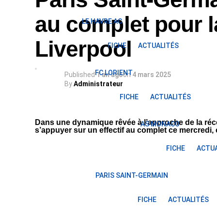
au complet pour l
LE HAVRE AC
Liverpool
FICHE
ACTUALITÉS
FC LORIENT
Published
1 an ago
on
4 mars 2025
By
Administrateur
FICHE
ACTUALITÉS
Dans une dynamique rêvée à l’approche de la réce
AS MONACO
s’appuyer sur un effectif au complet ce mercredi,
FICHE
ACTUA
PARIS SAINT-GERMAIN
FICHE
ACTUALITÉS