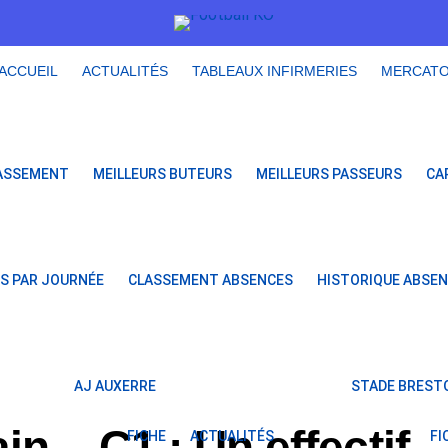
ACCUEIL
ACTUALITÉS
TABLEAUX INFIRMERIES
MERCAT
ASSEMENT
MEILLEURS BUTEURS
MEILLEURS PASSEURS
CA
S PAR JOURNÉE
CLASSEMENT ABSENCES
HISTORIQUE ABSE
AJ AUXERRE
STADE BRESTO
n – C1 : Un effectif
FICHE
ACTUALITÉS
FI