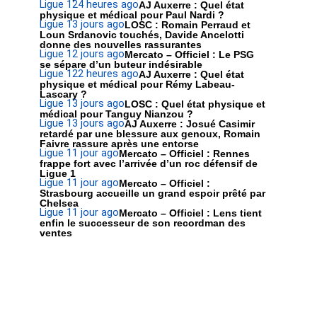
Ligue 1
24 heures ago
AJ Auxerre : Quel état
physique et médical pour Paul Nardi ?
Ligue 1
3 jours ago
LOSC : Romain Perraud et
Loun Srdanovic touchés, Davide Ancelotti
donne des nouvelles rassurantes
Ligue 1
2 jours ago
Mercato – Officiel : Le PSG
se sépare d’un buteur indésirable
Ligue 1
22 heures ago
AJ Auxerre : Quel état
physique et médical pour Rémy Labeau-
Lascary ?
Ligue 1
3 jours ago
LOSC : Quel état physique et
médical pour Tanguy Nianzou ?
Ligue 1
3 jours ago
AJ Auxerre : Josué Casimir
retardé par une blessure aux genoux, Romain
Faivre rassure après une entorse
Ligue 1
1 jour ago
Mercato – Officiel : Rennes
frappe fort avec l’arrivée d’un roc défensif de
Ligue 1
Ligue 1
1 jour ago
Mercato – Officiel :
Strasbourg accueille un grand espoir prêté par
Chelsea
Ligue 1
1 jour ago
Mercato – Officiel : Lens tient
enfin le successeur de son recordman des
ventes