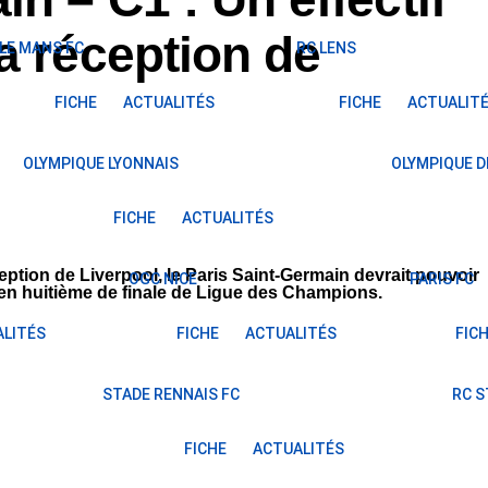
a réception de
LE MANS FC
RC LENS
FICHE
ACTUALITÉS
FICHE
ACTUALIT
OLYMPIQUE LYONNAIS
OLYMPIQUE D
FICHE
ACTUALITÉS
ption de Liverpool, le Paris Saint-Germain devrait pouvoir
OGC NICE
PARIS FC
 en huitième de finale de Ligue des Champions.
LITÉS
FICHE
ACTUALITÉS
FIC
STADE RENNAIS FC
RC 
FICHE
ACTUALITÉS