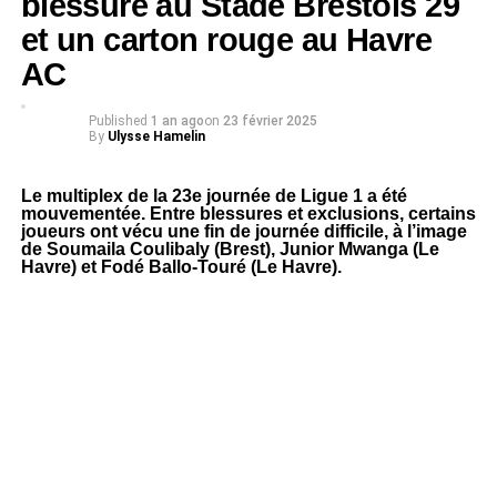
blessure au Stade Brestois 29
et un carton rouge au Havre
AC
Published
1 an ago
on
23 février 2025
By
Ulysse Hamelin
Le multiplex de la 23e journée de Ligue 1 a été
mouvementée. Entre blessures et exclusions, certains
joueurs ont vécu une fin de journée difficile, à l’image
de Soumaila Coulibaly (Brest), Junior Mwanga (Le
Havre) et Fodé Ballo-Touré (Le Havre).