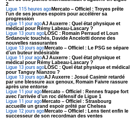
2
Ligue 1
15 heures ago
Mercato – Officiel : Troyes prête
l’un de ses jeunes espoirs pour accélérer sa
progression
Ligue 1
1 jour ago
AJ Auxerre : Quel état physique et
médical pour Rémy Labeau-Lascary ?
Ligue 1
3 jours ago
LOSC : Romain Perraud et Loun
Srdanovic touchés, Davide Ancelotti donne des
nouvelles rassurantes
Ligue 1
3 jours ago
Mercato – Officiel : Le PSG se sépare
d’un buteur indésirable
Ligue 1
1 jour ago
AJ Auxerre : Quel état physique et
médical pour Rémy Labeau-Lascary ?
Ligue 1
3 jours ago
LOSC : Quel état physique et médical
pour Tanguy Nianzou ?
Ligue 1
3 jours ago
AJ Auxerre : Josué Casimir retardé
par une blessure aux genoux, Romain Faivre rassure
après une entorse
Ligue 1
1 jour ago
Mercato – Officiel : Rennes frappe fort
avec l’arrivée d’un roc défensif de Ligue 1
Ligue 1
1 jour ago
Mercato – Officiel : Strasbourg
accueille un grand espoir prêté par Chelsea
Ligue 1
2 jours ago
Mercato – Officiel : Lens tient enfin le
successeur de son recordman des ventes