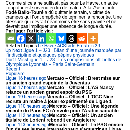
Comme si cela ne suffisait pas pour Le Havre, un autre
coup dur est survenu en fin de match. À la 75e minute,
Fodé Ballo-Touré
a dû quitter le terrain, victime de
crampes qui l’ont empêché de terminer la rencontre. Une
blessure qui devrait néanmoins être sans gravité et ne
devrait pas impliquer une absence de longue durée.
Partager l'article via :
Related Topics:
Le Havre AC
Stade Brestois 29
Up Next
Ligue 1 – J23 : Bilan d’une journée marquée par
l’indiscipline et quelques pépins physiques
Don't Miss
Ligue 1 – J23 : Les compositions officielles de
Olympique Lyonnais – Paris Saint-Germain
Récent
Populaire
Ligue 1
6 heures ago
Mercato – Officiel : Brest mise sur
un ancien grand espoir de la Juventus
Ligue 1
7 heures ago
Mercato – Officiel : L’AS Nancy
relance un ancien grand espoir du PSG
Ligue 1
9 heures ago
Mercato – Officiel : L’OGC Nice
recrute un maître à jouer expérimenté de Ligue 1
Ligue 1
10 heures ago
Mercato – Officiel : Une légende
récente du Paris FC s’envole pour l’Arabie saoudite
Ligue 1
12 heures ago
Mercato – Officiel : Un ancien
titulaire de Lorient rebondit en Angleterre
Ligue 1
13 heures ago
Mercato – Officiel : Le PSG envoie
l’un de ses jeunes internationaux s’aguerrir en Ligue