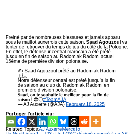
Freiné par de nombreuses blessures et jamais apparu
sous le maillot auxerrois cette saison,
Saad Agouzoul
va
tenter de retrouver du temps de jeu du côté de la Pologne.
En effet, le défenseur central marocain a été prêté
jusqu’en fin de saison au Radomiak Radom, actuel
15ème de première division polonaise.
✍️ Saad Agouzoul prêté au Radomiak Radom
🇵🇱
Notre défenseur central est prêté jusqu’à la fin
de saison au club du Radomiak Radom, en
première division polonaise.
𝐒𝐚𝐚𝐝, 𝐨𝐧 𝐭𝐞 𝐬𝐨𝐮𝐡𝐚𝐢𝐭𝐞 𝐥𝐞 𝐦𝐞𝐢𝐥𝐥𝐞𝐮𝐫 𝐩𝐨𝐮𝐫 𝐥𝐚 𝐟𝐢𝐧 𝐝𝐞
𝐬𝐚𝐢𝐬𝐨𝐧 ! 🔵⚪
#TeamAJA
— AJ Auxerre (@AJA)
February 18, 2025
Partager l'article via :
Related Topics:
AJ Auxerre
Mercato
Up Next
Ligue 1 – J23 : Un LOSC décimé opposé à un AS