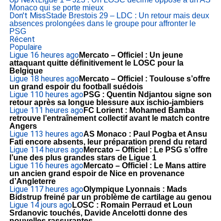
Monaco qui se porte mieux
Don't Miss
Stade Brestois 29 – LDC : Un retour mais deux
absences prolongées dans le groupe pour affronter le
PSG
Récent
Populaire
Ligue 1
6 heures ago
Mercato – Officiel : Un jeune
attaquant quitte définitivement le LOSC pour la
Belgique
Ligue 1
8 heures ago
Mercato – Officiel : Toulouse s’offre
un grand espoir du football suédois
Ligue 1
10 heures ago
PSG : Quentin Ndjantou signe son
retour après sa longue blessure aux ischio-jambiers
Ligue 1
11 heures ago
FC Lorient : Mohamed Bamba
retrouve l’entraînement collectif avant le match contre
Angers
Ligue 1
13 heures ago
AS Monaco : Paul Pogba et Ansu
Fati encore absents, leur préparation prend du retard
Ligue 1
14 heures ago
Mercato – Officiel : Le PSG s’offre
l’une des plus grandes stars de Ligue 1
Ligue 1
16 heures ago
Mercato – Officiel : Le Mans attire
un ancien grand espoir de Nice en provenance
d’Angleterre
Ligue 1
17 heures ago
Olympique Lyonnais : Mads
Bidstrup freiné par un problème de cartilage au genou
Ligue 1
4 jours ago
LOSC : Romain Perraud et Loun
Srdanovic touchés, Davide Ancelotti donne des
nouvelles rassurantes