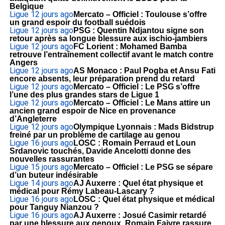
Belgique
Ligue 1
2 jours ago
Mercato – Officiel : Toulouse s’offre
un grand espoir du football suédois
Ligue 1
2 jours ago
PSG : Quentin Ndjantou signe son
retour après sa longue blessure aux ischio-jambiers
Ligue 1
2 jours ago
FC Lorient : Mohamed Bamba
retrouve l’entraînement collectif avant le match contre
Angers
Ligue 1
2 jours ago
AS Monaco : Paul Pogba et Ansu Fati
encore absents, leur préparation prend du retard
Ligue 1
2 jours ago
Mercato – Officiel : Le PSG s’offre
l’une des plus grandes stars de Ligue 1
Ligue 1
2 jours ago
Mercato – Officiel : Le Mans attire un
ancien grand espoir de Nice en provenance
d’Angleterre
Ligue 1
2 jours ago
Olympique Lyonnais : Mads Bidstrup
freiné par un problème de cartilage au genou
Ligue 1
6 jours ago
LOSC : Romain Perraud et Loun
Srdanovic touchés, Davide Ancelotti donne des
nouvelles rassurantes
Ligue 1
5 jours ago
Mercato – Officiel : Le PSG se sépare
d’un buteur indésirable
Ligue 1
4 jours ago
AJ Auxerre : Quel état physique et
médical pour Rémy Labeau-Lascary ?
Ligue 1
6 jours ago
LOSC : Quel état physique et médical
pour Tanguy Nianzou ?
Ligue 1
6 jours ago
AJ Auxerre : Josué Casimir retardé
par une blessure aux genoux, Romain Faivre rassure