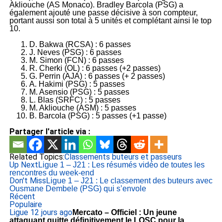
Akliouche (AS Monaco). Bradley Barcola (PSG) a
également ajouté une passe décisive à son compteur,
portant aussi son total à 5 unités et complétant ainsi le top
10.
D. Bakwa (RCSA) : 6 passes
J. Neves (PSG) : 6 passes
M. Simon (FCN) : 6 passes
R. Cherki (OL) : 6 passes (+2 passes)
G. Perrin (AJA) : 6 passes (+ 2 passes)
A. Hakimi (PSG) : 5 passes
M. Asensio (PSG) : 5 passes
L. Blas (SRFC) : 5 passes
M. Akliouche (ASM) : 5 passes
B. Barcola (PSG) : 5 passes (+1 passe)
Partager l'article via :
Related Topics:
Classements buteurs et passeurs
Up Next
Ligue 1 – J21 : Les résumés vidéo de toutes les
rencontres du week-end
Don't Miss
Ligue 1 – J21 : Le classement des buteurs avec
Ousmane Dembele (PSG) qui s’envole
Récent
Populaire
Ligue 1
2 jours ago
Mercato – Officiel : Un jeune
attaquant quitte définitivement le LOSC pour la