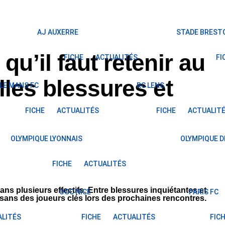
AJ AUXERRE
STADE BRESTO
qu’il faut retenir au
FICHE
ACTUALITÉS
FI
les blessures et
LE MANS FC
RC LENS
FICHE
ACTUALITÉS
FICHE
ACTUALIT
OLYMPIQUE LYONNAIS
OLYMPIQUE D
FICHE
ACTUALITÉS
ans plusieurs effectifs. Entre blessures inquiétantes et
OGC NICE
PARIS FC
sans des joueurs clés lors des prochaines rencontres.
LITÉS
FICHE
ACTUALITÉS
FIC