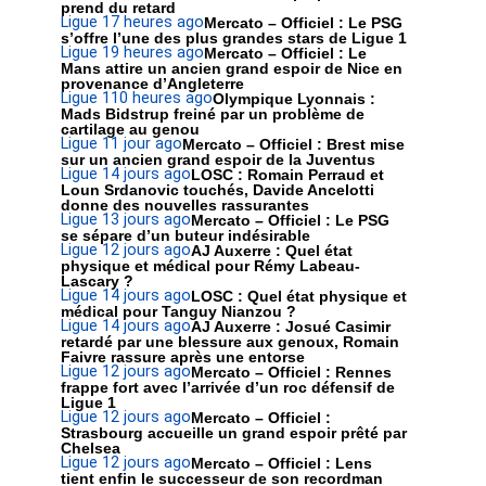
prend du retard
Ligue 1
7 heures ago
Mercato – Officiel : Le PSG
s’offre l’une des plus grandes stars de Ligue 1
Ligue 1
9 heures ago
Mercato – Officiel : Le
Mans attire un ancien grand espoir de Nice en
provenance d’Angleterre
Ligue 1
10 heures ago
Olympique Lyonnais :
Mads Bidstrup freiné par un problème de
cartilage au genou
Ligue 1
1 jour ago
Mercato – Officiel : Brest mise
sur un ancien grand espoir de la Juventus
Ligue 1
4 jours ago
LOSC : Romain Perraud et
Loun Srdanovic touchés, Davide Ancelotti
donne des nouvelles rassurantes
Ligue 1
3 jours ago
Mercato – Officiel : Le PSG
se sépare d’un buteur indésirable
Ligue 1
2 jours ago
AJ Auxerre : Quel état
physique et médical pour Rémy Labeau-
Lascary ?
Ligue 1
4 jours ago
LOSC : Quel état physique et
médical pour Tanguy Nianzou ?
Ligue 1
4 jours ago
AJ Auxerre : Josué Casimir
retardé par une blessure aux genoux, Romain
Faivre rassure après une entorse
Ligue 1
2 jours ago
Mercato – Officiel : Rennes
frappe fort avec l’arrivée d’un roc défensif de
Ligue 1
Ligue 1
2 jours ago
Mercato – Officiel :
Strasbourg accueille un grand espoir prêté par
Chelsea
Ligue 1
2 jours ago
Mercato – Officiel : Lens
tient enfin le successeur de son recordman