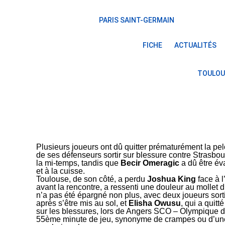
PARIS SAINT-GERMAIN
FICHE
ACTUALITÉS
TOULOU
Plusieurs joueurs ont dû quitter prématurément la p
de ses défenseurs sortir sur blessure contre Strasbou
la mi-temps, tandis que
Becir Omeragic
a dû être év
et à la cuisse.
Toulouse, de son côté, a perdu
Joshua King
face à l
avant la rencontre, a ressenti une douleur au mollet d
n’a pas été épargné non plus, avec deux joueurs sorti
après s’être mis au sol, et
Elisha Owusu
, qui a quitt
sur les blessures, lors de Angers SCO – Olympique d
55ème minute de jeu, synonyme de crampes ou d’une 