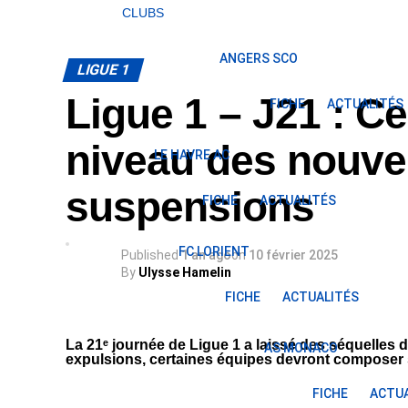
CLUBS
ANGERS SCO
LIGUE 1
Ligue 1 – J21 : Ce 
FICHE
ACTUALITÉS
niveau des nouvel
LE HAVRE AC
suspensions
FICHE
ACTUALITÉS
FC LORIENT
Published
1 an ago
on
10 février 2025
By
Ulysse Hamelin
FICHE
ACTUALITÉS
La 21ᵉ journée de Ligue 1 a laissé des séquelles d
AS MONACO
expulsions, certaines équipes devront composer 
FICHE
ACTUA