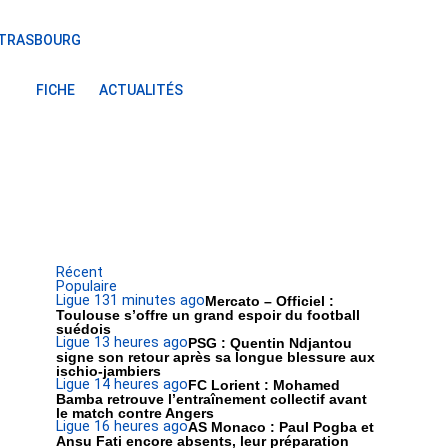
STRASBOURG
FICHE
ACTUALITÉS
Récent
Populaire
Ligue 1
31 minutes ago
Mercato – Officiel :
Toulouse s’offre un grand espoir du football
suédois
Ligue 1
3 heures ago
PSG : Quentin Ndjantou
signe son retour après sa longue blessure aux
ischio-jambiers
Ligue 1
4 heures ago
FC Lorient : Mohamed
Bamba retrouve l’entraînement collectif avant
le match contre Angers
Ligue 1
6 heures ago
AS Monaco : Paul Pogba et
Ansu Fati encore absents, leur préparation