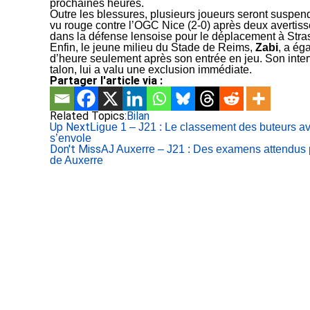
prochaines heures.
Outre les blessures, plusieurs joueurs seront suspen
vu rouge contre l’OGC Nice (2-0) après deux avertis
dans la défense lensoise pour le déplacement à Stra
Enfin, le jeune milieu du Stade de Reims,
Zabi
, a ég
d’heure seulement après son entrée en jeu. Son inter
talon, lui a valu une exclusion immédiate.
Partager l'article via :
Related Topics:
Bilan
Up Next
Ligue 1 – J21 : Le classement des buteurs
s’envole
Don't Miss
AJ Auxerre – J21 : Des examens attendus 
de Auxerre