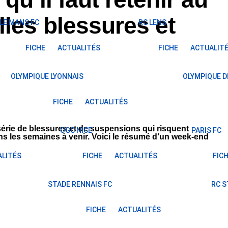
les blessures et
LE MANS FC
RC LENS
FICHE
ACTUALITÉS
FICHE
ACTUALIT
OLYMPIQUE LYONNAIS
OLYMPIQUE D
FICHE
ACTUALITÉS
série de blessures et de suspensions qui risquent
OGC NICE
PARIS FC
s les semaines à venir. Voici le résumé d’un week-end
LITÉS
FICHE
ACTUALITÉS
FIC
STADE RENNAIS FC
RC 
FICHE
ACTUALITÉS