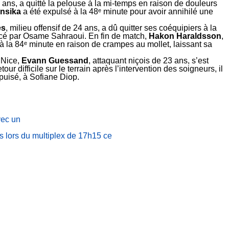
7 ans, a quitté la pelouse à la mi-temps en raison de douleurs
insika
a été expulsé à la 48ᵉ minute pour avoir annihilé une
es
, milieu offensif de 24 ans, a dû quitter ses coéquipiers à la
lacé par Osame Sahraoui. En fin de match,
Hakon Haraldsson
,
r à la 84ᵉ minute en raison de crampes au mollet, laissant sa
 Nice,
Evann Guessand
, attaquant niçois de 23 ans, s’est
ur difficile sur le terrain après l’intervention des soigneurs, il
puisé, à Sofiane Diop.
vec un
s lors du multiplex de 17h15 ce