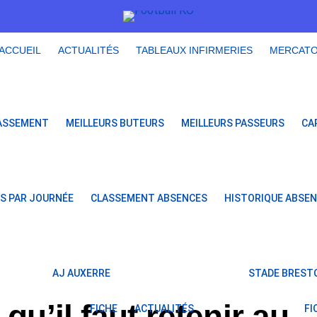
ACCUEIL
ACTUALITÉS
TABLEAUX INFIRMERIES
MERCAT
ASSEMENT
MEILLEURS BUTEURS
MEILLEURS PASSEURS
CA
S PAR JOURNÉE
CLASSEMENT ABSENCES
HISTORIQUE ABSE
AJ AUXERRE
STADE BRESTO
qu’il faut retenir au
FICHE
ACTUALITÉS
FI