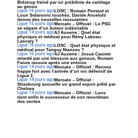
Bidstrup freiné par un problème de cartilage
au genou
Ligue 1
6 jours ago
LOSC : Romain Perraud et
Loun Srdanovic touchés, Davide Ancelotti
donne des nouvelles rassurantes
Ligue 1
5 jours ago
Mercato – Officiel : Le PSG
se sépare d’un buteur indésirable
Ligue 1
4 jours ago
AJ Auxerre : Quel état
physique et médical pour Rémy Labeau-
Lascary ?
Ligue 1
6 jours ago
LOSC : Quel état physique et
médical pour Tanguy Nianzou ?
Ligue 1
6 jours ago
AJ Auxerre : Josué Casimir
retardé par une blessure aux genoux, Romain
Faivre rassure après une entorse
Ligue 1
4 jours ago
Mercato – Officiel : Rennes
frappe fort avec l’arrivée d’un roc défensif de
Ligue 1
Ligue 1
4 jours ago
Mercato – Officiel :
Strasbourg accueille un grand espoir prêté par
Chelsea
Ligue 1
4 jours ago
Mercato – Officiel : Lens
tient enfin le successeur de son recordman
des ventes