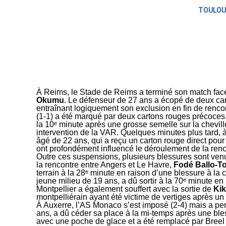
TOULOU
À Reims, le Stade de Reims a terminé son match face
Okumu
. Le défenseur de 27 ans a écopé de deux car
entraînant logiquement son exclusion en fin de renc
(1-1) a été marqué par deux cartons rouges précoces
la 10ᵉ minute après une grosse semelle sur la chevil
intervention de la VAR. Quelques minutes plus tard, à
âgé de 22 ans, qui a reçu un carton rouge direct pou
ont profondément influencé le déroulement de la renc
Outre ces suspensions, plusieurs blessures sont venue
la rencontre entre Angers et Le Havre,
Fodé Ballo-T
terrain à la 28ᵉ minute en raison d’une blessure à la c
jeune milieu de 19 ans, a dû sortir à la 70ᵉ minute 
Montpellier a également souffert avec la sortie de
Kik
montpelliérain ayant été victime de vertiges après un
À Auxerre, l’AS Monaco s’est imposé (2-4) mais a pe
ans, a dû céder sa place à la mi-temps après une bless
avec une poche de glace et a été remplacé par Breel E