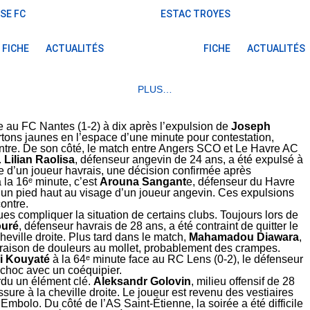
SE FC
ESTAC TROYES
FICHE
ACTUALITÉS
FICHE
ACTUALITÉS
PLUS…
 au FC Nantes (1-2) à dix après l’expulsion de
Joseph
tons jaunes en l’espace d’une minute pour contestation,
ontre. De son côté, le match entre Angers SCO et Le Havre AC
.
Lilian Raolisa
, défenseur angevin de 24 ans, a été expulsé à
le d’un joueur havrais, une décision confirmée après
 la 16ᵉ minute, c’est
Arouna Sangant
e, défenseur du Havre
r un pied haut au visage d’un joueur angevin. Ces expulsions
ontre.
s compliquer la situation de certains clubs. Toujours lors de
ouré
, défenseur havrais de 28 ans, a été contraint de quitter le
heville droite. Plus tard dans le match,
Mahamadou Diawara
,
en raison de douleurs au mollet, probablement des crampes.
i Kouyaté
à la 64ᵉ minute face au RC Lens (0-2), le défenseur
 choc avec un coéquipier.
rdu un élément clé.
Aleksandr Golovin
, milieu offensif de 28
ure à la cheville droite. Le joueur est revenu des vestiaires
mbolo. Du côté de l’AS Saint-Étienne, la soirée a été difficile