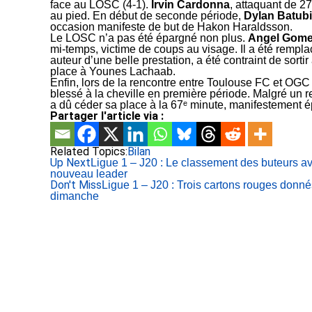
face au LOSC (4-1).
Irvin Cardonna
, attaquant de 2
au pied. En début de seconde période,
Dylan Batub
occasion manifeste de but de Hakon Haraldsson.
Le LOSC n’a pas été épargné non plus.
Angel Gom
mi-temps, victime de coups au visage. Il a été remp
auteur d’une belle prestation, a été contraint de sorti
place à Younes Lachaab.
Enfin, lors de la rencontre entre Toulouse FC et OGC
blessé à la cheville en première période. Malgré un reto
a dû céder sa place à la 67ᵉ minute, manifestement é
Partager l'article via :
Related Topics:
Bilan
Up Next
Ligue 1 – J20 : Le classement des buteurs a
nouveau leader
Don't Miss
Ligue 1 – J20 : Trois cartons rouges donné
dimanche