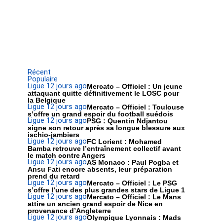
Récent
Populaire
Ligue 1
2 jours ago
Mercato – Officiel : Un jeune
attaquant quitte définitivement le LOSC pour
la Belgique
Ligue 1
2 jours ago
Mercato – Officiel : Toulouse
s’offre un grand espoir du football suédois
Ligue 1
2 jours ago
PSG : Quentin Ndjantou
signe son retour après sa longue blessure aux
ischio-jambiers
Ligue 1
2 jours ago
FC Lorient : Mohamed
Bamba retrouve l’entraînement collectif avant
le match contre Angers
Ligue 1
2 jours ago
AS Monaco : Paul Pogba et
Ansu Fati encore absents, leur préparation
prend du retard
Ligue 1
2 jours ago
Mercato – Officiel : Le PSG
s’offre l’une des plus grandes stars de Ligue 1
Ligue 1
2 jours ago
Mercato – Officiel : Le Mans
attire un ancien grand espoir de Nice en
provenance d’Angleterre
Ligue 1
2 jours ago
Olympique Lyonnais : Mads