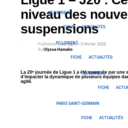
niveau des nouvel
LE HAVRE AC
suspensions
FICHE
ACTUALITÉS
FC LORIENT
Published
2 ans ago
on
3 février 2025
By
Ulysse Hamelin
FICHE
ACTUALITÉS
La 20ᵉ journée de Ligue 1 a été marquée par une 
AS MONACO
d’impacter la dynamique de plusieurs équipes dan
agité.
FICHE
ACTUA
PARIS SAINT-GERMAIN
FICHE
ACTUALITÉS