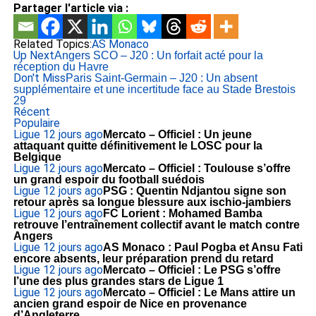
Partager l'article via :
Related Topics:
AS Monaco
Up Next
Angers SCO – J20 : Un forfait acté pour la
réception du Havre
Don't Miss
Paris Saint-Germain – J20 : Un absent
supplémentaire et une incertitude face au Stade Brestois
29
Récent
Populaire
Ligue 1
2 jours ago
Mercato – Officiel : Un jeune
attaquant quitte définitivement le LOSC pour la
Belgique
Ligue 1
2 jours ago
Mercato – Officiel : Toulouse s’offre
un grand espoir du football suédois
Ligue 1
2 jours ago
PSG : Quentin Ndjantou signe son
retour après sa longue blessure aux ischio-jambiers
Ligue 1
2 jours ago
FC Lorient : Mohamed Bamba
retrouve l’entraînement collectif avant le match contre
Angers
Ligue 1
2 jours ago
AS Monaco : Paul Pogba et Ansu Fati
encore absents, leur préparation prend du retard
Ligue 1
2 jours ago
Mercato – Officiel : Le PSG s’offre
l’une des plus grandes stars de Ligue 1
Ligue 1
2 jours ago
Mercato – Officiel : Le Mans attire un
ancien grand espoir de Nice en provenance
d’Angleterre