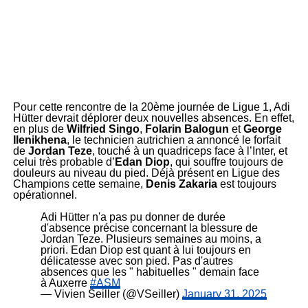
Pour cette rencontre de la 20ème journée de Ligue 1, Adi
Hütter devrait déplorer deux nouvelles absences. En effet,
en plus de
Wilfried Singo
,
Folarin Balogun
et
George
Ilenikhena
, le technicien autrichien a annoncé le forfait
de
Jordan Teze
, touché à un quadriceps face à l’Inter, et
celui très probable d’
Edan Diop
, qui souffre toujours de
douleurs au niveau du pied. Déjà présent en Ligue des
Champions cette semaine,
Denis Zakaria
est toujours
opérationnel.
Adi Hütter n'a pas pu donner de durée
d'absence précise concernant la blessure de
Jordan Teze. Plusieurs semaines au moins, a
priori. Edan Diop est quant à lui toujours en
délicatesse avec son pied. Pas d'autres
absences que les " habituelles " demain face
à Auxerre
#ASM
— Vivien Seiller (@VSeiller)
January 31, 2025