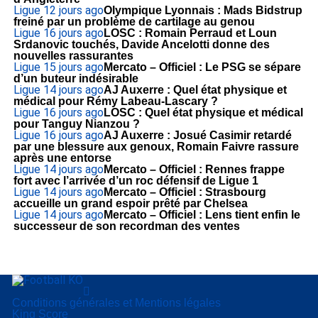
Ligue 1
2 jours ago
Olympique Lyonnais : Mads Bidstrup
freiné par un problème de cartilage au genou
Ligue 1
6 jours ago
LOSC : Romain Perraud et Loun
Srdanovic touchés, Davide Ancelotti donne des
nouvelles rassurantes
Ligue 1
5 jours ago
Mercato – Officiel : Le PSG se sépare
d’un buteur indésirable
Ligue 1
4 jours ago
AJ Auxerre : Quel état physique et
médical pour Rémy Labeau-Lascary ?
Ligue 1
6 jours ago
LOSC : Quel état physique et médical
pour Tanguy Nianzou ?
Ligue 1
6 jours ago
AJ Auxerre : Josué Casimir retardé
par une blessure aux genoux, Romain Faivre rassure
après une entorse
Ligue 1
4 jours ago
Mercato – Officiel : Rennes frappe
fort avec l’arrivée d’un roc défensif de Ligue 1
Ligue 1
4 jours ago
Mercato – Officiel : Strasbourg
accueille un grand espoir prêté par Chelsea
Ligue 1
4 jours ago
Mercato – Officiel : Lens tient enfin le
successeur de son recordman des ventes
Conditions générales et Mentions légales
King Score