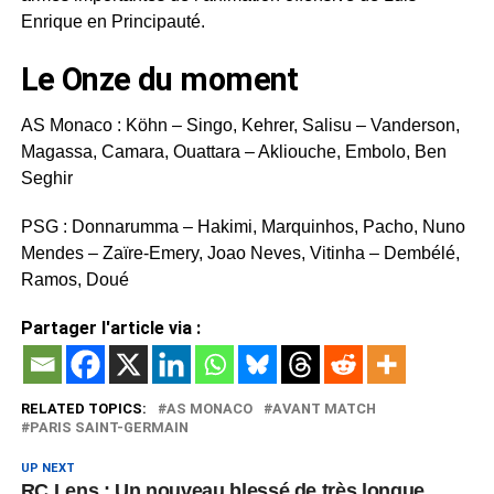
Enrique en Principauté.
Le Onze du moment
AS Monaco : Köhn – Singo, Kehrer, Salisu – Vanderson,
Magassa, Camara, Ouattara – Akliouche, Embolo, Ben
Seghir
PSG : Donnarumma – Hakimi, Marquinhos, Pacho, Nuno
Mendes – Zaïre-Emery, Joao Neves, Vitinha – Dembélé,
Ramos, Doué
Partager l'article via :
RELATED TOPICS:
AS MONACO
AVANT MATCH
PARIS SAINT-GERMAIN
UP NEXT
RC Lens : Un nouveau blessé de très longue