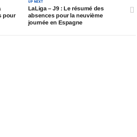
UP NEXT
a
LaLiga – J9 : Le résumé des
s pour
absences pour la neuvième
journée en Espagne