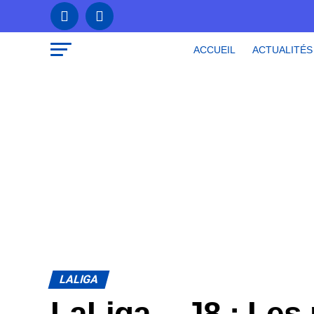
ACCUEIL
ACTUALITÉS
LALIGA
LaLiga – J8 : Les