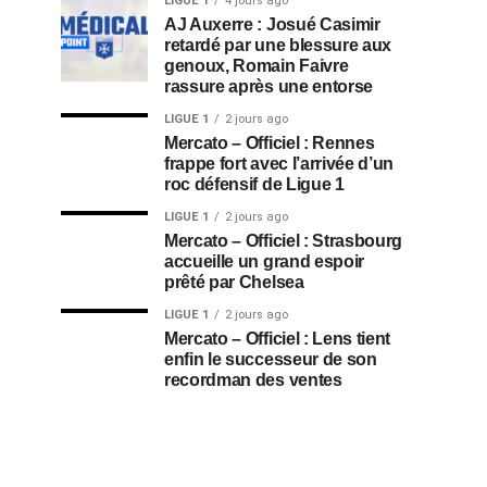
LIGUE 1
4 jours ago
AJ Auxerre : Josué Casimir
retardé par une blessure aux
genoux, Romain Faivre
rassure après une entorse
LIGUE 1
2 jours ago
Mercato – Officiel : Rennes
frappe fort avec l’arrivée d’un
roc défensif de Ligue 1
LIGUE 1
2 jours ago
Mercato – Officiel : Strasbourg
accueille un grand espoir
prêté par Chelsea
LIGUE 1
2 jours ago
Mercato – Officiel : Lens tient
enfin le successeur de son
recordman des ventes