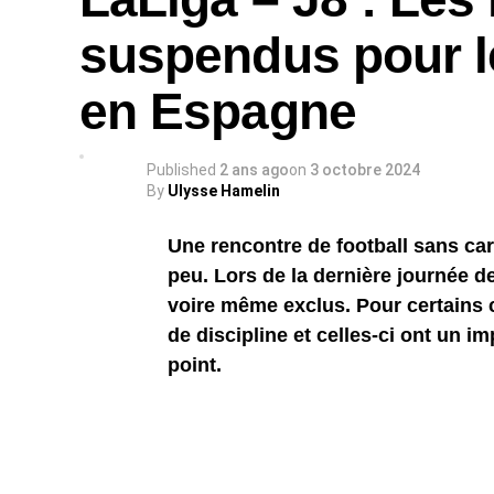
suspendus pour l
en Espagne
Published
2 ans ago
on
3 octobre 2024
By
Ulysse Hamelin
Une rencontre de football sans car
peu. Lors de la dernière journée d
voire même exclus. Pour certains 
de discipline et celles-ci ont un i
point.