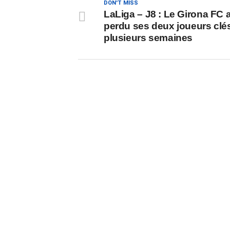
DON'T MISS
LaLiga – J8 : Le Girona FC 
perdu ses deux joueurs clé
plusieurs semaines