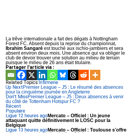
La trêve internationale a fait des dégats à Nottingham
Forest FC. Absent depuis la reprise du championnat,
Ibrahim Sangaré
est touché aux ischio-jambiers et sera
absent environ deux mois. Une absence qui va obliger le
club de devoir trouver une solution au milieu de terrain
puisque le milieu de 26 ans était titulaire.
Partager l'article via :
Related Topics:
Infirmerie
Up Next
Premier League – J5 : Le résumé des absences
pour la cinquième journée en Angleterre
Don't Miss
Premier League – J5 : Deux absences à venir
du côté de Tottenham Hotspur FC ?
Récent
Populaire
Ligue 1
2 heures ago
Mercato – Officiel : Un jeune
attaquant quitte définitivement le LOSC pour la
Belgique
Ligue 1
3 heures ago
Mercato – Officiel : Toulouse s’offre