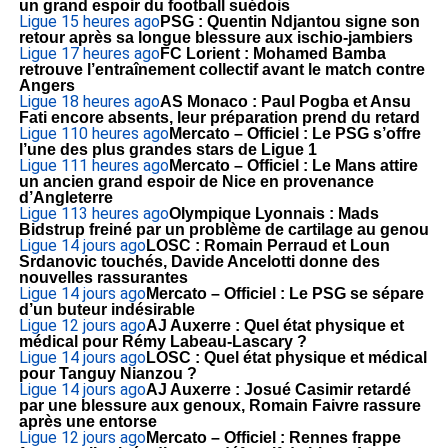
un grand espoir du football suédois
Ligue 1
5 heures ago
PSG : Quentin Ndjantou signe son
retour après sa longue blessure aux ischio-jambiers
Ligue 1
7 heures ago
FC Lorient : Mohamed Bamba
retrouve l’entraînement collectif avant le match contre
Angers
Ligue 1
8 heures ago
AS Monaco : Paul Pogba et Ansu
Fati encore absents, leur préparation prend du retard
Ligue 1
10 heures ago
Mercato – Officiel : Le PSG s’offre
l’une des plus grandes stars de Ligue 1
Ligue 1
11 heures ago
Mercato – Officiel : Le Mans attire
un ancien grand espoir de Nice en provenance
d’Angleterre
Ligue 1
13 heures ago
Olympique Lyonnais : Mads
Bidstrup freiné par un problème de cartilage au genou
Ligue 1
4 jours ago
LOSC : Romain Perraud et Loun
Srdanovic touchés, Davide Ancelotti donne des
nouvelles rassurantes
Ligue 1
4 jours ago
Mercato – Officiel : Le PSG se sépare
d’un buteur indésirable
Ligue 1
2 jours ago
AJ Auxerre : Quel état physique et
médical pour Rémy Labeau-Lascary ?
Ligue 1
4 jours ago
LOSC : Quel état physique et médical
pour Tanguy Nianzou ?
Ligue 1
4 jours ago
AJ Auxerre : Josué Casimir retardé
par une blessure aux genoux, Romain Faivre rassure
après une entorse
Ligue 1
2 jours ago
Mercato – Officiel : Rennes frappe