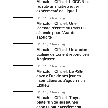
Mercato – Officiel : L’OGC Nice
recrute un maître à jouer
expérimenté de Ligue 1
LIGUE 1
4 heures ago
Mercato – Officiel : Une
légende récente du Paris FC
s’envole pour l’Arabie
saoudite
LIGUE 1
5 heures ago
Mercato – Officiel : Un ancien
titulaire de Lorient rebondit en
Angleterre
LIGUE 1
6 heures ago
Mercato – Officiel : Le PSG
envoie l’un de ses jeunes
internationaux s’aguerrir en
Ligue 2
LIGUE 1
8 heures ago
Mercato – Officiel : Troyes
prête l’un de ses jeunes
espoirs pour accélérer sa