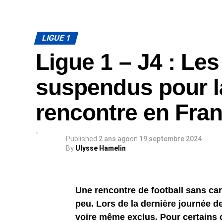
LIGUE 1
Ligue 1 – J4 : Le
suspendus pour l
rencontre en Fra
Published
2 ans ago
on
19 septembre 2024
By
Ulysse Hamelin
Une rencontre de football sans car
peu. Lors de la dernière journée d
voire même exclus. Pour certains 