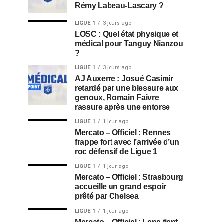
Rémy Labeau-Lascary ?
LIGUE 1
3 jours ago
LOSC : Quel état physique et
médical pour Tanguy Nianzou
?
LIGUE 1
3 jours ago
AJ Auxerre : Josué Casimir
retardé par une blessure aux
genoux, Romain Faivre
rassure après une entorse
LIGUE 1
1 jour ago
Mercato – Officiel : Rennes
frappe fort avec l’arrivée d’un
roc défensif de Ligue 1
LIGUE 1
1 jour ago
Mercato – Officiel : Strasbourg
accueille un grand espoir
prêté par Chelsea
LIGUE 1
1 jour ago
Mercato – Officiel : Lens tient