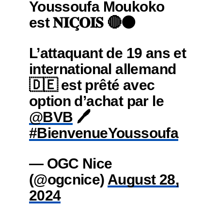
Youssoufa Moukoko
est 𝐍𝐈𝐂̧𝐎𝐈𝐒 🔴⚫
L’attaquant de 19 ans et
international allemand
🇩🇪 est prêté avec
option d’achat par le
@BVB
🖊
#BienvenueYoussoufa
— OGC Nice
(@ogcnice)
August 28,
2024