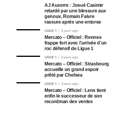
AJ Auxerre : Josué Casimir
retardé par une blessure aux
genoux, Romain Faivre
rassure après une entorse
LIGUE 1
2 jours ago
Mercato – Officiel : Rennes
frappe fort avec l’arrivée d’un
roc défensif de Ligue 1
LIGUE 1
2 jours ago
Mercato – Officiel : Strasbourg
accueille un grand espoir
prêté par Chelsea
LIGUE 1
3 jours ago
Mercato – Officiel : Lens tient
enfin le successeur de son
recordman des ventes