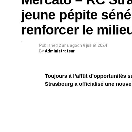
jeune pépite séné
renforcer le milie
Published
2 ans ago
on
9 juillet 2024
By
Administrateur
Toujours à l’affût d’opportunités s
Strasbourg a officialisé une nouvel