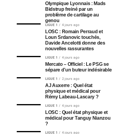
Olympique Lyonnais : Mads
Bidstrup freiné par un
problème de cartilage au
genou
LIGUE 1
4 jours ago
LOSC : Romain Perraud et
Loun Srdanovic touchés,
Davide Ancelotti donne des
nouvelles rassurantes
LIGUE 1
4 jours ago
Mercato – Officiel : Le PSG se
sépare d’un buteur indésirable
LIGUE 1
2 jours ago
AJ Auxerre : Quel état
physique et médical pour
Rémy Labeau-Lascary ?
LIGUE 1
4 jours ago
LOSC : Quel état physique et
médical pour Tanguy Nianzou
?
LIGUE 1
4 jours ago