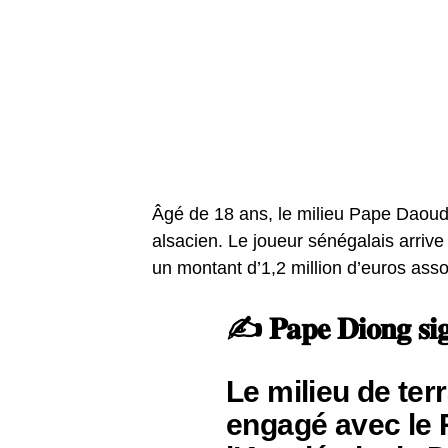
Âgé de 18 ans, le milieu Pape Daoud
alsacien. Le joueur sénégalais arri
un montant d’1,2 million d’euros assor
✍️ 𝐏𝐚𝐩𝐞 𝐃𝐢𝐨𝐧𝐠 𝐬𝐢𝐠
Le milieu de ter
engagé avec le 