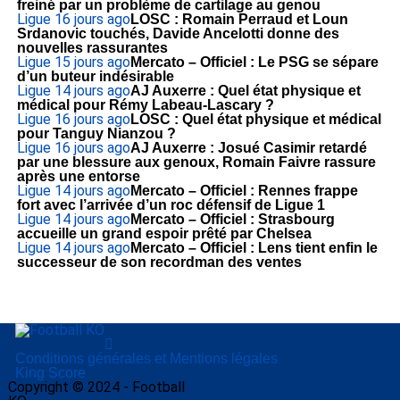
freiné par un problème de cartilage au genou
Ligue 1
6 jours ago
LOSC : Romain Perraud et Loun
Srdanovic touchés, Davide Ancelotti donne des
nouvelles rassurantes
Ligue 1
5 jours ago
Mercato – Officiel : Le PSG se sépare
d’un buteur indésirable
Ligue 1
4 jours ago
AJ Auxerre : Quel état physique et
médical pour Rémy Labeau-Lascary ?
Ligue 1
6 jours ago
LOSC : Quel état physique et médical
pour Tanguy Nianzou ?
Ligue 1
6 jours ago
AJ Auxerre : Josué Casimir retardé
par une blessure aux genoux, Romain Faivre rassure
après une entorse
Ligue 1
4 jours ago
Mercato – Officiel : Rennes frappe
fort avec l’arrivée d’un roc défensif de Ligue 1
Ligue 1
4 jours ago
Mercato – Officiel : Strasbourg
accueille un grand espoir prêté par Chelsea
Ligue 1
4 jours ago
Mercato – Officiel : Lens tient enfin le
successeur de son recordman des ventes
Conditions générales et Mentions légales
King Score
Copyright © 2024 - Football