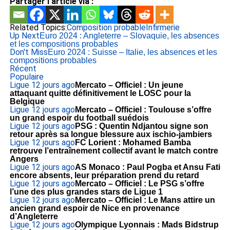
Partager l'article via :
Related Topics:
Composition probable
Infirmerie
Up Next
Euro 2024 : Angleterre – Slovaquie, les absences
et les compositions probables
Don't Miss
Euro 2024 : Suisse – Italie, les absences et les
compositions probables
Récent
Populaire
Ligue 1
2 jours ago
Mercato – Officiel : Un jeune
attaquant quitte définitivement le LOSC pour la
Belgique
Ligue 1
2 jours ago
Mercato – Officiel : Toulouse s’offre
un grand espoir du football suédois
Ligue 1
2 jours ago
PSG : Quentin Ndjantou signe son
retour après sa longue blessure aux ischio-jambiers
Ligue 1
2 jours ago
FC Lorient : Mohamed Bamba
retrouve l’entraînement collectif avant le match contre
Angers
Ligue 1
2 jours ago
AS Monaco : Paul Pogba et Ansu Fati
encore absents, leur préparation prend du retard
Ligue 1
2 jours ago
Mercato – Officiel : Le PSG s’offre
l’une des plus grandes stars de Ligue 1
Ligue 1
2 jours ago
Mercato – Officiel : Le Mans attire un
ancien grand espoir de Nice en provenance
d’Angleterre
Ligue 1
2 jours ago
Olympique Lyonnais : Mads Bidstrup