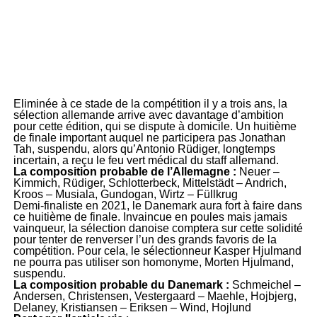
Eliminée à ce stade de la compétition il y a trois ans, la
sélection allemande arrive avec davantage d’ambition
pour cette édition, qui se dispute à domicile. Un huitième
de finale important auquel ne participera pas Jonathan
Tah, suspendu, alors qu’Antonio Rüdiger, longtemps
incertain, a reçu le feu vert médical du staff allemand.
La composition probable de l’Allemagne :
Neuer –
Kimmich, Rüdiger, Schlotterbeck, Mittelstädt – Andrich,
Kroos – Musiala, Gundogan, Wirtz – Füllkrug
Demi-finaliste en 2021, le Danemark aura fort à faire dans
ce huitième de finale. Invaincue en poules mais jamais
vainqueur, la sélection danoise comptera sur cette solidité
pour tenter de renverser l’un des grands favoris de la
compétition. Pour cela, le sélectionneur Kasper Hjulmand
ne pourra pas utiliser son homonyme, Morten Hjulmand,
suspendu.
La composition probable du Danemark :
Schmeichel –
Andersen, Christensen, Vestergaard – Maehle, Hojbjerg,
Delaney, Kristiansen – Eriksen – Wind, Hojlund