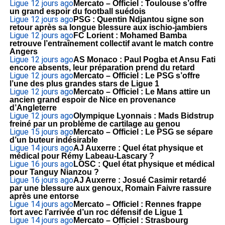
Ligue 1
2 jours ago
Mercato – Officiel : Toulouse s’offre
un grand espoir du football suédois
Ligue 1
2 jours ago
PSG : Quentin Ndjantou signe son
retour après sa longue blessure aux ischio-jambiers
Ligue 1
2 jours ago
FC Lorient : Mohamed Bamba
retrouve l’entraînement collectif avant le match contre
Angers
Ligue 1
2 jours ago
AS Monaco : Paul Pogba et Ansu Fati
encore absents, leur préparation prend du retard
Ligue 1
2 jours ago
Mercato – Officiel : Le PSG s’offre
l’une des plus grandes stars de Ligue 1
Ligue 1
2 jours ago
Mercato – Officiel : Le Mans attire un
ancien grand espoir de Nice en provenance
d’Angleterre
Ligue 1
2 jours ago
Olympique Lyonnais : Mads Bidstrup
freiné par un problème de cartilage au genou
Ligue 1
5 jours ago
Mercato – Officiel : Le PSG se sépare
d’un buteur indésirable
Ligue 1
4 jours ago
AJ Auxerre : Quel état physique et
médical pour Rémy Labeau-Lascary ?
Ligue 1
6 jours ago
LOSC : Quel état physique et médical
pour Tanguy Nianzou ?
Ligue 1
6 jours ago
AJ Auxerre : Josué Casimir retardé
par une blessure aux genoux, Romain Faivre rassure
après une entorse
Ligue 1
4 jours ago
Mercato – Officiel : Rennes frappe
fort avec l’arrivée d’un roc défensif de Ligue 1
Ligue 1
4 jours ago
Mercato – Officiel : Strasbourg