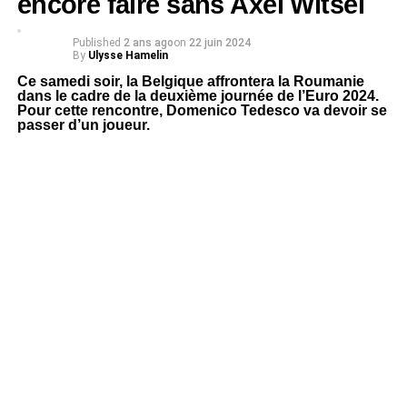
encore faire sans Axel Witsel
Published
2 ans ago
on
22 juin 2024
By
Ulysse Hamelin
Ce samedi soir, la Belgique affrontera la Roumanie
dans le cadre de la deuxième journée de l’Euro 2024.
Pour cette rencontre, Domenico Tedesco va devoir se
passer d’un joueur.