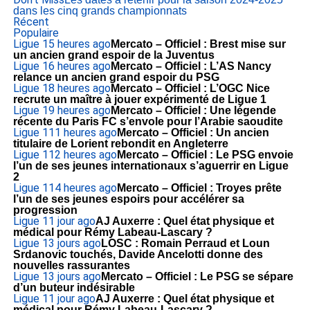
dans les cinq grands championnats
Récent
Populaire
Ligue 1
5 heures ago
Mercato – Officiel : Brest mise sur
un ancien grand espoir de la Juventus
Ligue 1
6 heures ago
Mercato – Officiel : L’AS Nancy
relance un ancien grand espoir du PSG
Ligue 1
8 heures ago
Mercato – Officiel : L’OGC Nice
recrute un maître à jouer expérimenté de Ligue 1
Ligue 1
9 heures ago
Mercato – Officiel : Une légende
récente du Paris FC s’envole pour l’Arabie saoudite
Ligue 1
11 heures ago
Mercato – Officiel : Un ancien
titulaire de Lorient rebondit en Angleterre
Ligue 1
12 heures ago
Mercato – Officiel : Le PSG envoie
l’un de ses jeunes internationaux s’aguerrir en Ligue
2
Ligue 1
14 heures ago
Mercato – Officiel : Troyes prête
l’un de ses jeunes espoirs pour accélérer sa
progression
Ligue 1
1 jour ago
AJ Auxerre : Quel état physique et
médical pour Rémy Labeau-Lascary ?
Ligue 1
3 jours ago
LOSC : Romain Perraud et Loun
Srdanovic touchés, Davide Ancelotti donne des
nouvelles rassurantes
Ligue 1
3 jours ago
Mercato – Officiel : Le PSG se sépare
d’un buteur indésirable
Ligue 1
1 jour ago
AJ Auxerre : Quel état physique et
médical pour Rémy Labeau-Lascary ?